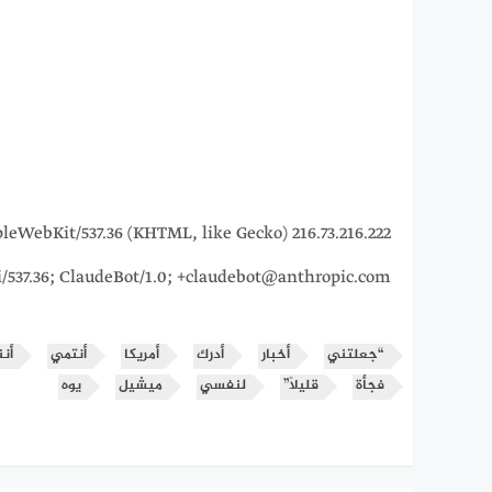
5_7) AppleWebKit/537.36 (KHTML, like Gecko)
i/537.36; ClaudeBot/1.0; +claudebot@anthropic.com)
“جعلتني
أخبار
أدرك
أمريكا
أنتمي
أن
فجأة
قليلًا”
لنفسي
ميشيل
يوه