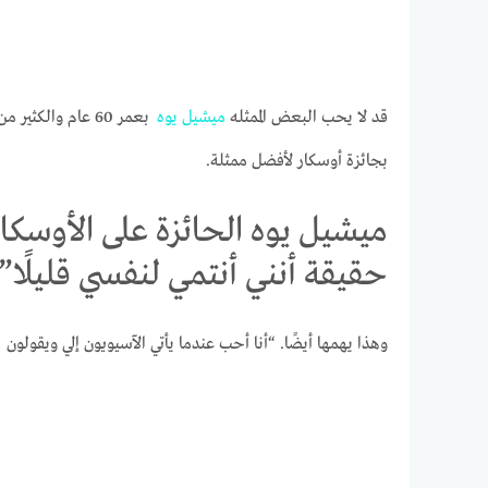
قد لا يحب البعض الممثله
ميشيل
يوه
بعمر 60 عام والكثير من التنمرات العرقية ، لكنها كانت أول امرأة آسيوية تفوز
بجائزة أوسكار لأفضل ممثلة.
ميشيل يوه الحائزة على الأوسكا
حقيقة أنني أنتمي لنفسي قليلًا”
وهذا يهمها أيضًا. “أنا أحب عندما يأتي الآسيويون إلي ويقولون