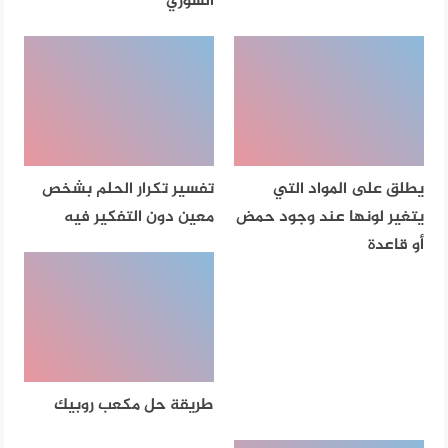
السوري
يطلق على المواد التي
تفسير تكرار الحلم بشخص
يتغير لونها عند وجود حمض
معين دون التفكير فيه
أو قاعدة
طريقة حل مكعب روبيك