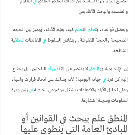
ليصبح اليوم جزءًا أساسيًا من أدوات التفكير النقدي
في
العلوم
والفلسفة والبحث الأكاديمي.
وبفضل قواعده، يت
علم
المت
علم
كيف يقيّم الأدلة، ويميز بين الحجة
الصحيحة والحجة المغلوطة، ويتفادى السقوط
في
المغالطات
المنطق
ية
الشائعة.
إن الإلمام بمبادئ
المنطق
لا يقتصر على المثق
في
ن
أو
الباحثين، بل يحتاج
إليه كل فرد
في
حياته اليومية؛ لأنه يساعد على اتخاذ قرارات واعية،
وعلى تحليل الآراء والادعاءات بشكل موضوعي، خاصة
في
زمن وفرة
المعلومات وسرعة انتشارها.
المنطق علم يبحث في القوانين أو
المبادئ العامة التي ينطوي عليها