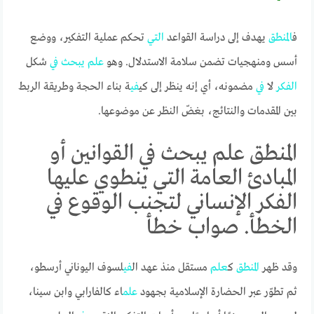
ف
المنطق
يهدف إلى دراسة القواعد
التي
تحكم عملية التفكير، ووضع
أسس ومنهجيات تضمن سلامة الاستدلال. وهو
علم
يبحث
في
شكل
الفكر
لا
في
مضمونه، أي إنه ينظر إلى كي
في
ة بناء الحجة وطريقة الربط
بين المقدمات والنتائج، بغضّ النظر عن موضوعها.
المنطق علم يبحث في القوانين أو
المبادئ العامة التي ينطوي عليها
الفكر الإنساني لتجنب الوقوع في
الخطأ. صواب خطأ
وقد ظهر
المنطق
ك
علم
مستقل منذ عهد ال
في
لسوف اليوناني أرسطو،
ثم تطوّر عبر الحضارة الإسلامية بجهود
علم
اء كالفارابي وابن سينا،