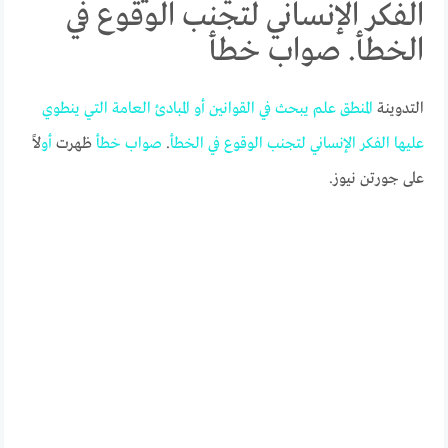
الفكر الإنساني لتجنب الوقوع في
الخطأ. صواب خطأ
التدوينة
المنطق
علم
يبحث
في
القوانين
أو
المبادئ
العامة
التي
ينطوي
عليها
الفكر
الإنساني
لتجنب
الوقوع
في
ال
خطأ
.
صواب
خطأ
ظهرت
أو
لاً
على جورتن نيوز.