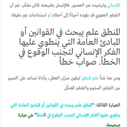
الإنساني
وترشيده عبر العصور. فالإنسان بطبيعته كائن مفكّر، غير أن
التفكير العفوي قد يقوده أحيانًا إلى أخطاء
أو
استنتاجات غير دقيقة.
المنطق علم يبحث في القوانين أو
المبادئ العامة التي ينطوي عليها
الفكر الإنساني لتجنب الوقوع في
الخطأ. صواب خطأ
ومن هنا نشأ
علم
المنطق
ليكون ميزان العقل، وأداة تساعد على التمييز
بين التفكير السليم والتفكير المضلّل.
العبارة القائلة: “
المنطق
علم
يبحث
في
القوانين
أو
المبادئ
العامة
التي
ينطوي
عليها
الفكر
الإنساني
لتجنب
الوقوع
في
ال
خطأ
” هي
عبارة
صحيحة
.