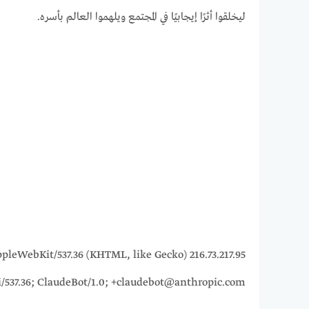
ليخلقوا أثرًا إيجابيًا في المجتمع ويلهموا العالم بأسره.
15_7) AppleWebKit/537.36 (KHTML, like Gecko)
i/537.36; ClaudeBot/1.0; +claudebot@anthropic.com)