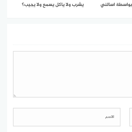
يشرب ولا ياكل يسمع ولا يجيب؟