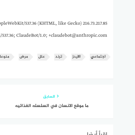
15_7) AppleWebKit/537.36 (KHTML, like Gecko)
i/537.36; ClaudeBot/1.0; +claudebot@anthropic.com)
اجتماعي
الايدز
ترند
علل
مرض
منوعا
السابق
ما موقع الانسان في السلسله الغذائيه
إقرأ أيضا