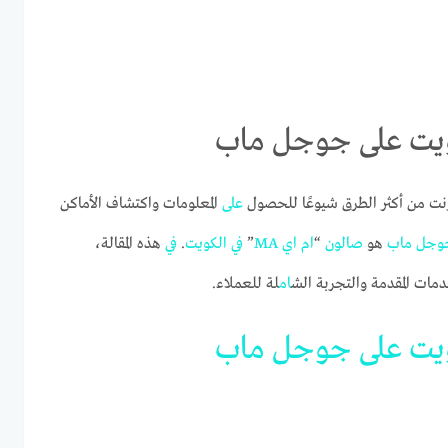
نت من أكثر الطرق شيوعًا للحصول
على
المعلومات واكتشاف الأماكن
وجل
ماب
هو
صالون
“
ام
اي
MA
”
في
الكويت
.
في
هذه المقالة،
مات المقدمة والتجربة الش
ام
لة للعملاء.
يت
على
جوجل
ماب