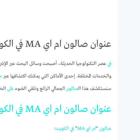
عنوان صالون ام اي MA في الكويت على جوجل ماب
في
عصر التكنولوجيا الحديثة، أصبحت وسائل البحث عبر الإنتر
والخدمات المختلفة. إحدى الأماكن التي يمكنك اكتشافها عبر
ج
سنستكشف هذا ال
صالون
الجمالي الرائع ونلقي الضوء
على
الخد
عنوان
صالون
ام
اي
MA
في
الكو
صالون
“
ام
اي
MA
”
في
الكويت
: