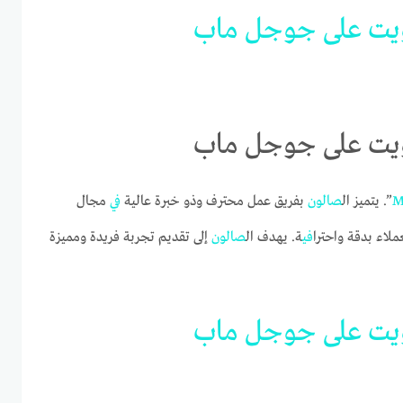
يت
على
جوجل
ماب
M
”. يتميز ال
صالون
بفريق عمل محترف وذو خبرة عالية
في
مجال
ملاء بدقة واحترا
في
ة. يهدف ال
صالون
إلى تقديم تجربة فريدة ومميزة
يت
على
جوجل
ماب