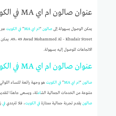
عنوان صالون ام اي MA في الكويت على جوجل ماب
يمكن الوصول بسهولة إلى
صالون
“
ام
اي
MA
”
في
الكويت
عبر
49، 49 Awad Mohammed Al – Khudair Street. يمكن للعملاء الاطلاع
الاتجاهات للوصول إليه بسهولة.
عنوان
صالون
ام
اي
MA
في
الكو
صالون
“
ام
اي
MA
”
في
الكويت
هو وجهة رائعة للنساء اللواتي 
متنوعة من الخدمات الجمالية الش
ام
لة، ويسعى جاهدًا لتقديم
صالون
يقدم تجربة جمالية ممتازة
في
الكويت
، فلا تترددي
في
زي