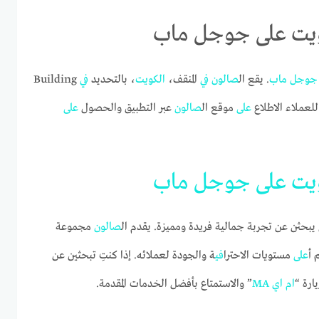
جوجل
ماب
. يقع ال
صالون
في
المنقف،
الكويت
، بالتحديد
في
Building
على
موقع ال
صالون
عبر التطبيق والحصول
على
يت
على
جوجل
ماب
يبحثن عن تجربة جمالية فريدة ومميزة. يقدم ال
صالون
مجموعة
 أ
على
مستويات الاحترا
في
ة والجودة لعملائه. إذا كنتِ تبحثين عن
ارة “
ام
اي
MA
” والاستمتاع بأفضل الخدمات المقدمة.