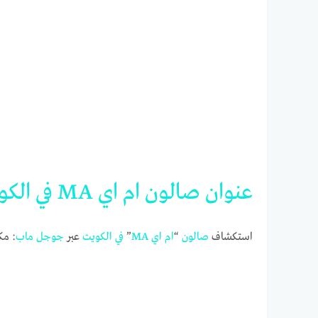
عنوان
صالون
ام
اي
MA
في
الكو
استكشاف
صالون
“
ام
اي
MA
”
في
الكويت
عبر
جوجل
ماب
: مك