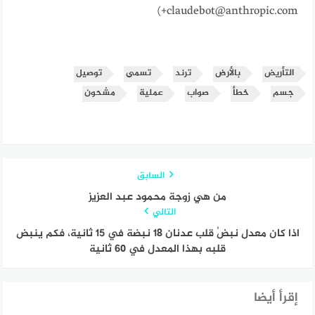
+claudebot@anthropic.com)
التأريض
بالأرض
ترند
تسمى
توصيل
جسم
خطأ
صواب
عملية
مشحون
السابق
من هي زوجة محمود عبد العزيز
التالي
اذا كان معدل نبضُ قلب عدنان ١٨ نبضة في ١٥ ثانية، فكم ينبض
قلبه بهذا المعدل في ٦٠ ثانية
إقرأ أيضا