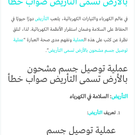
بالأرض
تسمى
التأريض
صواب
خطأ
في عالم الكهرباء والتيارات الكهربائية، يلعب
التأريض
دورًا حيويًا في
الحفاظ على السلامة وضمان استقرار الأنظمة الكهربائية. لذا، لنلقِ
نظرة عن كثب على هذه ال
عملية
ونفهم مدى صحة العبارة “
عملية
توصيل
جسم
مشحون
بالأرض
تسمى
التأريض
”.
عملية توصيل جسم مشحون
بالأرض تسمى التأريض صواب خطأ
التأريض
: السلامة في الكهرباء
تعريف
التأريض
:
عملية توصيل جسم