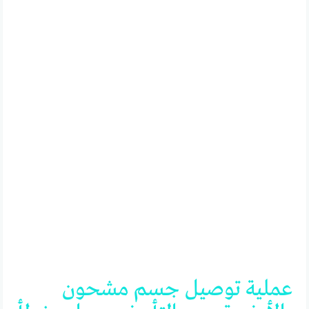
عملية
توصيل
جسم
مشحون