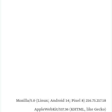
216.73.217.18 Mozilla/5.0 (Linux; Android 14; Pixel 8)
AppleWebKit/537.36 (KHTML, like Gecko)