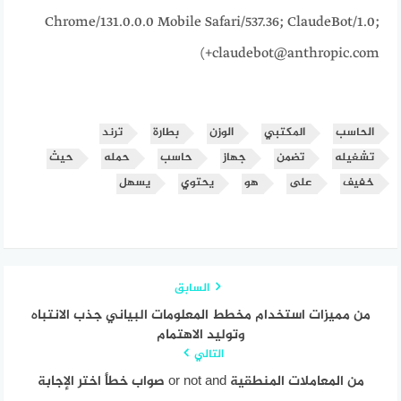
Chrome/131.0.0.0 Mobile Safari/537.36; ClaudeBot/1.0;
+claudebot@anthropic.com)
الحاسب
المكتبي
الوزن
بطارة
ترند
تشغيله
تضمن
جهاز
حاسب
حمله
حيث
خفيف
على
هو
يحتوي
يسهل
السابق
من مميزات استخدام مخطط المعلومات البياني جذب الانتباه
وتوليد الاهتمام
التالي
من المعاملات المنطقية or not and صواب خطأ اختر الإجابة