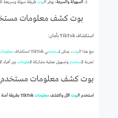
السهولة والسرعة:
يوفر ال
بوت
طريقة سهلة وسريعة لل
بوت كشف معلومات مستخدم
استكشاف TikTok بأمان:
مع هذا ال
بوت
، يمكن ل
مستخدم
ي TikTok استكشاف
معلومات
تجربة ال
مستخدم
وتسهيل عملية مشاركة ال
معلومات
بين أفراد ال
بوت كشف معلومات مستخدم تي
استخدم ال
بوت
الآن واكتشف
معلومات
TikTok بطريقة آمنة وفعّالة!