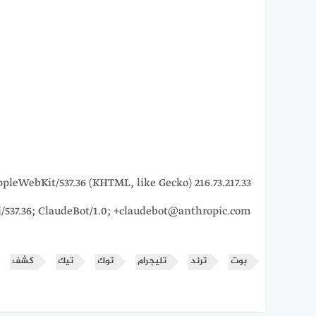
15_7) AppleWebKit/537.36 (KHTML, like Gecko)
i/537.36; ClaudeBot/1.0; +claudebot@anthropic.com)
بوت
ترند
تليجرام
توك
تيك
كشف