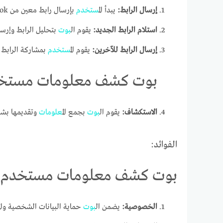
إرسال الرابط:
يبدأ ال
مستخدم
بإرسال رابط معين من TikTok إلى ال
استلام الرابط الجديد:
يقوم ال
بوت
بتحليل الرابط وإرسال
إرسال الرابط للآخرين:
يقوم ال
مستخدم
بمشاركة الرابط
بوت كشف معلومات مستخدم
الاستكشاف:
يقوم ال
بوت
بجمع ال
معلومات
وتقديمها بشك
الفوائد:
بوت كشف معلومات مستخدم تي
الخصوصية:
يضمن ال
بوت
حماية البيانات الشخصية وال