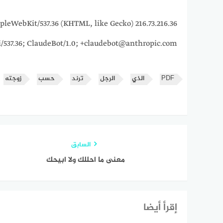
5_7) AppleWebKit/537.36 (KHTML, like Gecko)
i/537.36; ClaudeBot/1.0; +claudebot@anthropic.com)
PDF
الذي
الرجل
ترند
حسب
زوجته
السابق
معنى ما احللك ولا ابيحك
إقرأ أيضا