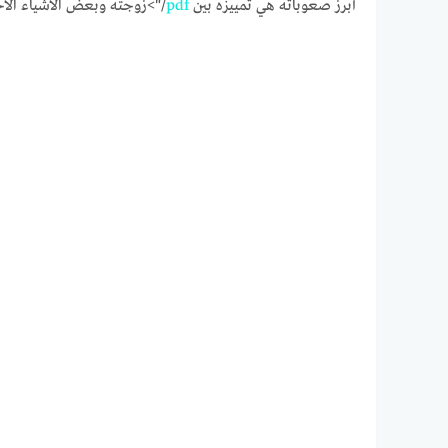
أبرز صعوباته هي تمييزه بين
pdf
/">زوجته وبعض الأشياء الأ