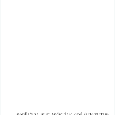
216.73.217.94 Mozilla/5.0 (Linux; Android 14; Pixel 8)