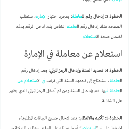
الخطوة 3: إدخال رقم ال
معاملة
:
بمجرد اختيار
الإمارة
، ستطلب
الصفحة منك إدخال رقم ال
معاملة
الخاص بك. ادخل الرقم بدقة
لضمان صحة ال
استعلام
.
استعلام عن معاملة في الإمارة
الخطوة 4: تحديد السنة وإدخال الرمز المرئي:
بعد إدخال رقم
ال
معاملة
، ستحتاج إلى تحديد السنة التي ترغب
في
ال
استعلام
عن
ال
معاملة
في
ها. قم بإدخال السنة ومن ثم أدخل الرمز المرئي الذي يظهر
على الشاشة.
الخطوة 5: تأكيد والانتظار:
بعد إدخال جميع البيانات المطلوبة،
اضغط على زر “
استعلام
” أو ما يماثله على الموقع. ستظهر لك نتائج