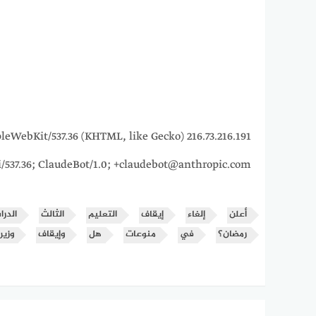
5_7) AppleWebKit/537.36 (KHTML, like Gecko)
i/537.36; ClaudeBot/1.0; +claudebot@anthropic.com)
أعلن
إلغاء
إيقاف
التعليم
الثالث
الدرا
رمضان؟
في
منوعات
هل
وإيقاف
وزير