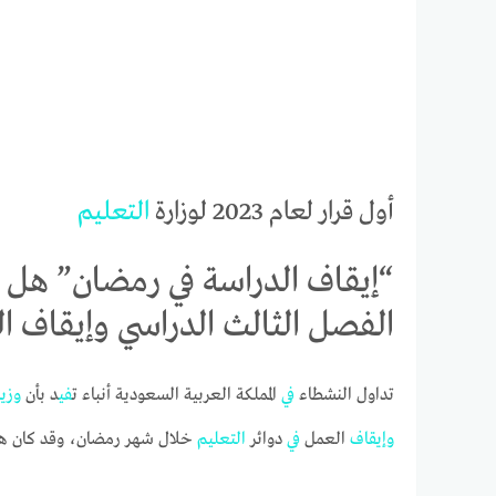
أول قرار لعام 2023 لوزارة
التعليم
“إيقاف الدراسة في رمضان” هل أ
الفصل الثالث الدراسي وإيقاف ا
تداول النشطاء
في
المملكة العربية السعودية أنباء ت
في
د بأن
وزير
وإيقاف
العمل
في
دوائر
التعليم
خلال شهر رمضان، وقد كان هناك