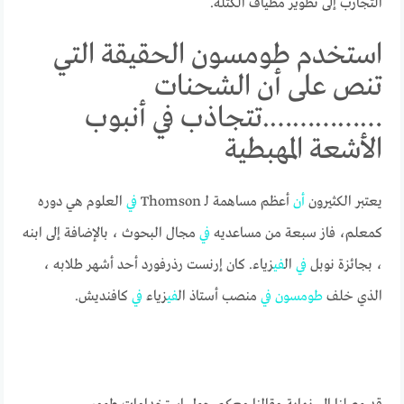
التجارب إلى تطوير مطياف الكتلة.
استخدم طومسون الحقيقة التي
تنص على أن الشحنات
…………….تتجاذب في أنبوب
الأشعة المهبطية
يعتبر الكثيرون
أن
أعظم مساهمة لـ Thomson
في
العلوم هي دوره
كمعلم، فاز سبعة من مساعديه
في
مجال البحوث ، بالإضافة إلى ابنه
، بجائزة نوبل
في
ال
في
زياء. كان إرنست رذرفورد أحد أشهر طلابه ،
الذي خلف
طومسون
في
منصب أستاذ ال
في
زياء
في
كافنديش.