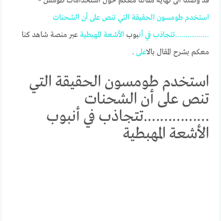
قد وصلنا الى نهاية مقالنا معكم حول استخدامات طومس –
استخدم
طومسون
الحقيقة
التي
تنص
على
أن
الشحنات
…………….تتجاذب
في
أن
بوب
الأشعة
المهبطية
عبر منصة شاهد كنا
معكم بشرح المقال بالا
على
.
استخدم طومسون الحقيقة التي
تنص على أن الشحنات
…………….تتجاذب في أنبوب
الأشعة المهبطية