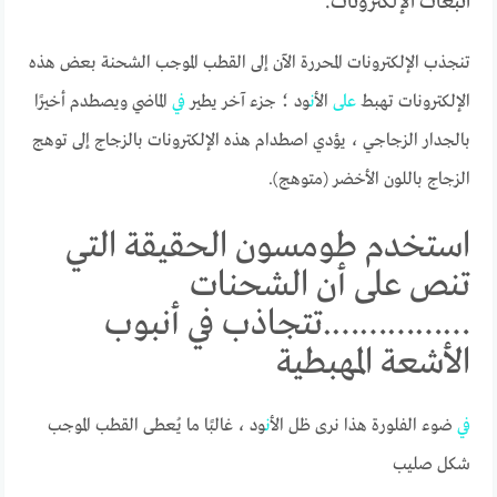
انبعاث الإلكترونات.
تنجذب الإلكترونات المحررة الآن إلى القطب الموجب الشحنة بعض هذه
الإلكترونات تهبط
على
ال
أن
ود ؛ جزء آخر يطير
في
الماضي ويصطدم أخيرًا
بالجدار الزجاجي ، يؤدي اصطدام هذه الإلكترونات بالزجاج إلى توهج
الزجاج باللون الأخضر (متوهج).
استخدم طومسون الحقيقة التي
تنص على أن الشحنات
…………….تتجاذب في أنبوب
الأشعة المهبطية
في
ضوء الفلورة هذا نرى ظل ال
أن
ود ، غالبًا ما يُعطى القطب الموجب
شكل صليب