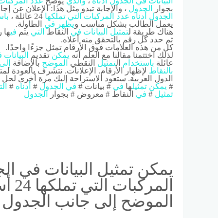
البيانات
في
الجدول
أدناه
،
والذي
يوضح
عدد
المركبات
بجوار
الجدول
، والإجابة تبدو مثل هذا: الإعلان عن إ
الجدول
أدناه
عدد
المركبات
التي
تملكها
24 عائلة ،
باس
يعمل الطالب بشكل مناسب و
يظهر
في
الطاولة.
هناك طريقة ل
تمثيل
البيانات
في
النقاط
التي
يتم
في
ها 
ثم حدد كل رقم بالتحقق منه أعلاه.
كل من هذه العلامات فوق الأرقام تمثل جزءًا واحدًا.
لذلك اختتمنا مقالنا مع العلم أنه
يمكن
تقديم
البيانات
ف
عائلة
باستخدام
ال
تمثيل
النقطي
الموضح
بالإضافة
إلى
بالنقاط
لإظهار الأرقام. الإعلانات. نتشرف بالعودة ل
الدول العربية. ستعود الاستراحة إليك مرة أخرى لحل ج
#
يمكن
تمثيل
ها
في
# بيانات #
في
الجدول
#
أدناه
#
الت
تمثيل
#
في
النقاط # معروض # بجوار
الجدول
يمكن تمثيل البيانات في ال
المر
الموضح إلى جانب الجدول