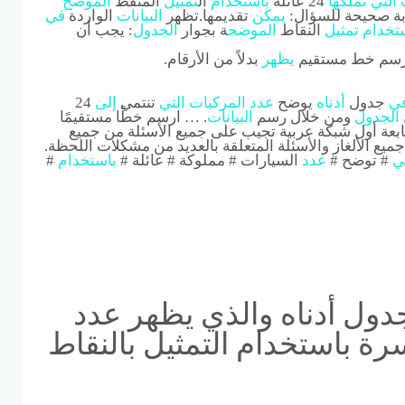
التي
تملكها
24 عائلة
باستخدام
ال
تمثيل
المنقط
الموضح
جابة صحيحة للسؤال:
يمكن
تقديمها.تظهر
البيانات
الواردة
في
تخدام
تمثيل
النقاط
الموضح
ة بجوار
الجدول
: يجب أن
رسم خط مستقيم
يظهر
بدلاً من الأرقام.
ي
جدول
أدناه
يوضح
عدد
المركبات
التي
تنتمي
إلى
24
الجدول
ومن خلال رسم
البيانات
. … ارسم خطًا مستقيمًا
متابعة أول شبكة عربية تجيب على جميع الأسئلة من جميع
ميع الألغاز والأسئلة المتعلقة بالعديد من مشكلات اللحظة.
ي
# توضح #
عدد
السيارات # مملوكة # عائلة #
باستخدام
#
جدول أدناه والذي يظهر عدد
كبات التي تملكها 24 أسرة باستخدام التمثيل بالنقاط