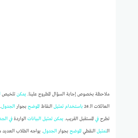
ملاحظة بخصوص إجابة السؤال المطروح علينا.
يمكن
تلخيص
ا
العائلات الـ 24
باستخدام
تمثيل
النقاط
الموضح
بجوار
الجدول
.
تطرح
في
المستقبل القريب.
يمكن
تمثيل
البيانات
الواردة
في
الجد
ال
تمثيل
النقطي
الموضح
بجوار
الجدول
. يواجه الطلاب العديد م