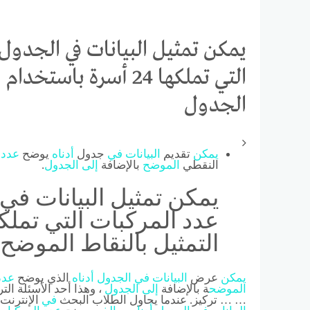
يمكن تمثيل البيانات في الجدول 
التي تملكها 24 أسرة ب
الجدول
يمكن
تقديم
البيانات
في
جدول
أدناه
يوضح
عدد
النقطي
الموضح
بالإضافة
إلى
الجدول
.
يمكن تمثيل البيانات في
التمثيل بالنقاط الموضح
يمكن
عرض
البيانات
في
الجدول
أدناه
الذي يوضح
عدد
الموضح
ة بالإضافة
إلى
الجدول
، وهذا أحد الأسئلة الت
… … تركيز. عندما يحاول الطلاب البحث
في
الإنترنت