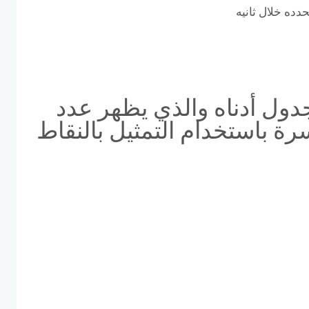
دده خلال ثانيه
جدول أدناه والذي يظهر عدد
كبات التي تملكها 24 أسرة باستخدام التمثيل بالنقاط