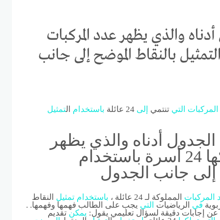
أدناه والذي يظهر عدد المركبات
استخدام التمثيل بالنقاط الموضح إلى جانب
المركبات
التي
تنتمي
إلى
24 عائلة
باستخدام
ال
تمثيل
 الجدول أدناه والذي يظهر
عدد المركبات التي تملكها 24 أسرة باستخدام
 إلى جانب الجدول
المركبات
المملوكة لـ 24 عائلة ،
باستخدام
تمثيل
النقاط
ربوية
في
الرياضيات
التي
يجب على الطالب فهمها وفهمها. .
 عن إجابات دقيقة لسؤال تعليمي يقول:
يمكن
تقديم