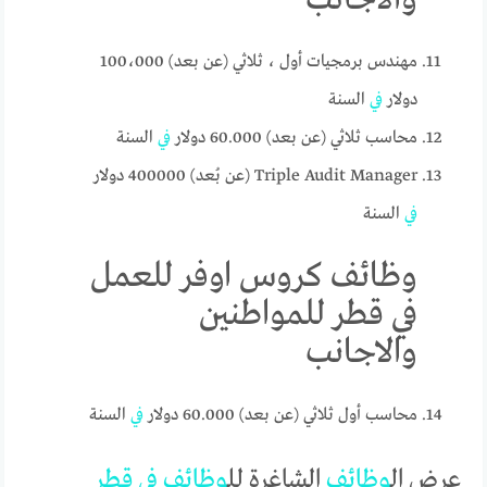
مهندس برمجيات أول ، ثلاثي (عن بعد) 100،000
دولار
في
السنة
محاسب ثلاثي (عن بعد) 60.000 دولار
في
السنة
Triple Audit Manager (عن بُعد) 400000 دولار
في
السنة
وظائف كروس اوفر للعمل
في قطر للمواطنين
والاجانب
محاسب أول ثلاثي (عن بعد) 60.000 دولار
في
السنة
عرض ال
وظائف
الشاغرة لل
وظائف
في
قطر