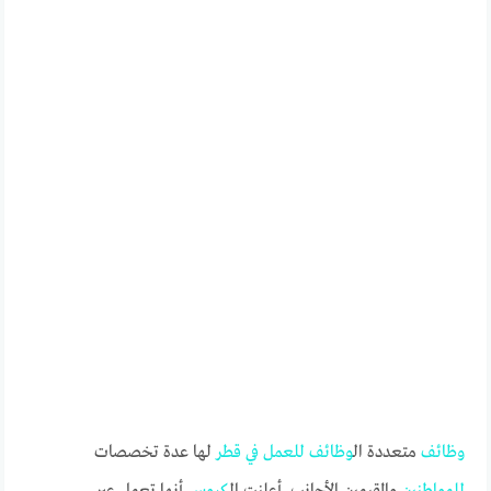
وظائف
متعددة ال
وظائف
للعمل
في
قطر
لها عدة تخصصات
للمواطنين
والمقيمين الأجانب. أعلنت ال
كروس
أنها تعمل عبر