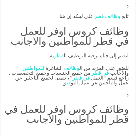
تابع
وظائف
قطر
على لينكد إن هنا
وظائف كروس اوفر للعمل
في قطر للمواطنين والاجانب
انضم إلى قناة برقية التوظيف ال
قطر
ية
للعثور على المزيد من ال
وظائف
الشاغرة
للمواطنين
والأجانب
في
قطر
من جميع الجنسيات وجميع التخصصات ،
راجع قسم “العمل
في
قطر
” ، نتمنى لجميع الباحثين عن
عمل والباحثين عن عمل التو
في
ق.
وظائف كروس اوفر للعمل في
قطر للمواطنين والاجانب