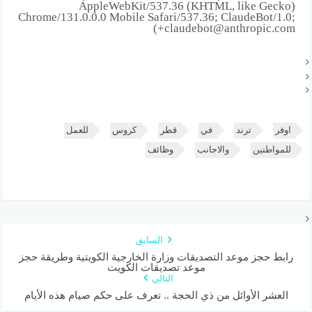
AppleWebKit/537.36 (KHTML, like Gecko)
Chrome/131.0.0.0 Mobile Safari/537.36; ClaudeBot/1.0;
+claudebot@anthropic.com)
اوفر
ترند
في
قطر
كروس
للعمل
للمواطنين
والاجانب
وظائف
السابق
رابط حجز موعد التصديقات وزارة الخارجية الكويتية وطريقة حجز
موعد تصديقات الكويت
التالي
العشر الأوائل من ذي الحجة .. تعرف على حكم صيام هذه الأيام