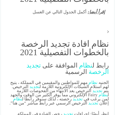
إقرأ أيضا:
أكمل الجدول التالي عن الغسل
نظام افادة تجديد الرخصة
بالخطوات التفصيلية 2021
رابط ل
نظام
الموافقة على
تجديد
الرخصة
الرسمية
الجنيه
نظام
مهم للمواطنين والمقيمين في المملكة ، يتيح
لهم استلام الشيكات الإلكترونية اللازمة ل
تجديد
الترخيص.
يتم
تجديد
الترخيص بعد الانتهاء من الفحوصات اللازمة
ل
نظام
Fairy الإلكتروني مما يوفر الكثير من الوقت والجهد
لمن يرغب في
تجديد
رخصته ، لذلك سنوفر رابطًا ل
نظام
إعلان
تجديد
الترخيص الرسمي عبر رابط مباشر “من هنا”.
انظر أيضًا: إجراءات
تجديد
رخص القيادة في المملكة