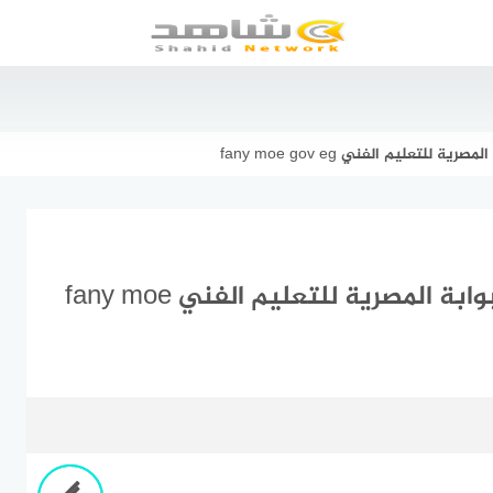
نتيجة الدبلومات الفنية 2021 عبر البوابة المصرية للتعليم الفني fany moe