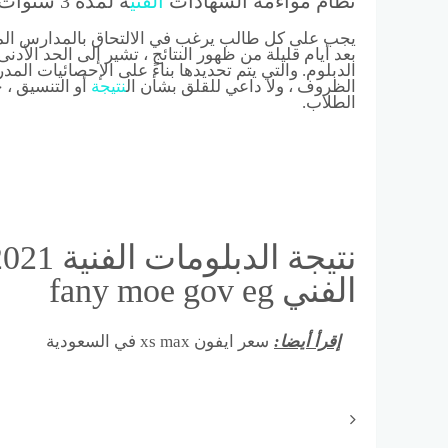
نظام مواءمة الشهادات
الفني
ة لمدة 3 سنوات
يجب على كل طالب يرغب في الالتحاق بالمدارس المخص
بعد أيام قليلة من ظهور النتائج ، تشير إلى الحد الأ
الدبلوم. والتي يتم تحديدها بناءً على الإحصائيات ال
الظروف ، ولا داعي للقلق بشأن ال
نتيجة
أو التنسيق ، 
الطلاب.
الفني fany moe gov eg
إقرأ أيضا:
سعر ايفون xs max في السعودية