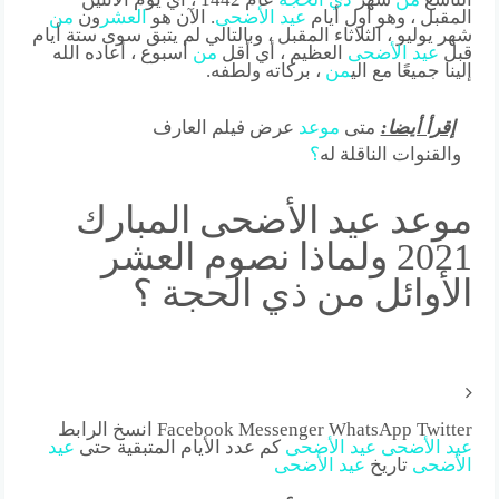
المقبل ، وهو أول أيام
عيد
الأضحى
. الآن هو
العشر
ون
من
شهر يوليو ، الثلاثاء المقبل ، وبالتالي لم يتبق سوى ستة أيام
قبل
عيد
الأضحى
العظيم ، أي أقل
من
أسبوع ، أعاده الله
إلينا جميعًا مع الي
من
، بركاته ولطفه.
إقرأ أيضا:
متى
موعد
عرض فيلم العارف
والقنوات الناقلة له
؟
موعد عيد الأضحى المبارك
2021 ولماذا نصوم العشر
الأوائل من ذي الحجة ؟
Facebook Messenger WhatsApp Twitter انسخ الرابط
عيد
الأضحى
عيد
الأضحى
كم عدد الأيام المتبقية حتى
عيد
الأضحى
تاريخ
عيد
الأضحى