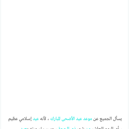
يسأل الجميع عن
موعد
عيد
الأضحى
المبارك
، لأنه
عيد
إسلامي عظيم
، أي اليوم العاشر
من
شهر
ذي
الحجة
، وسبب تسميته ب
عيد