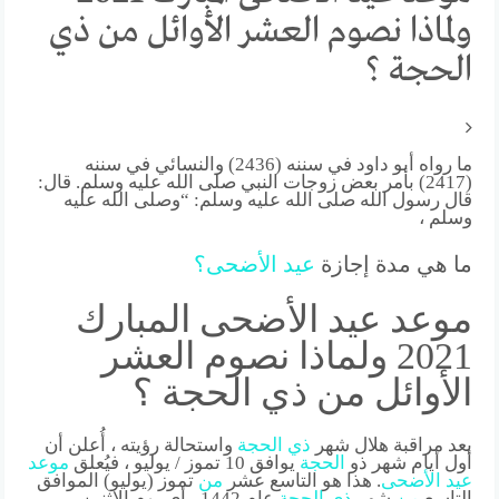
ولماذا نصوم العشر الأوائل من ذي
الحجة ؟
ما رواه أبو داود في سننه (2436) والنسائي في سننه
(2417) بأمر بعض زوجات النبي صلى الله عليه وسلم. قال:
قال رسول الله صلى الله عليه وسلم: “وصلى الله عليه
وسلم ،
ما هي مدة إجازة
عيد
الأضحى
؟
موعد عيد الأضحى المبارك
2021 ولماذا نصوم العشر
الأوائل من ذي الحجة ؟
بعد مراقبة هلال شهر
ذي
الحجة
واستحالة رؤيته ، أُعلن أن
أول أيام شهر ذو
الحجة
يوافق 10 تموز / يوليو ، فيُعلق
موعد
عيد
الأضحى
. هذا هو التاسع عشر
من
تموز (يوليو) الموافق
التاسع
من
شهر
ذي
الحجة
عام 1442 ، أي يوم الاثنين