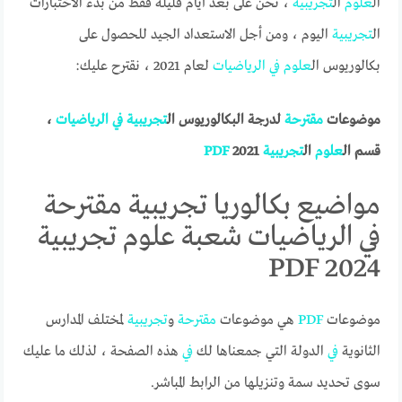
ال
علوم
ال
تجريبية
، نحن على بعد أيام قليلة فقط من بدء الاختبارات
ال
تجريبية
اليوم ، ومن أجل الاستعداد الجيد للحصول على
بكالوريوس ال
علوم
في
الرياضيات
لعام 2021 ، نقترح عليك:
موضوعات
مقترحة
لدرجة البكالوريوس ال
تجريبية
في
الرياضيات
،
قسم ال
علوم
ال
تجريبية
2021
PDF
مواضيع بكالوريا تجريبية مقترحة
في الرياضيات شعبة علوم تجريبية
2024 PDF
موضوعات
PDF
هي موضوعات
مقترحة
و
تجريبية
لمختلف المدارس
الثانوية
في
الدولة التي جمعناها لك
في
هذه الصفحة ، لذلك ما عليك
سوى تحديد سمة وتنزيلها من الرابط المباشر.