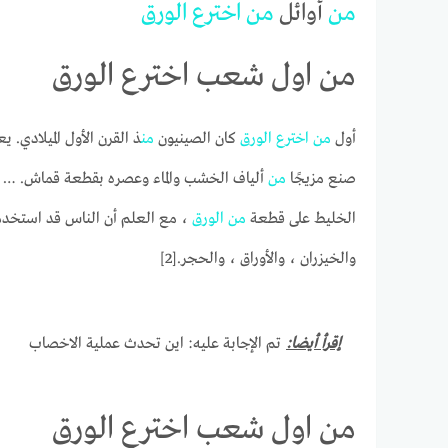
من
أوائل
من
اخترع
الورق
من اول شعب اخترع الورق
أول
من
اخترع
الورق
كان الصينيون
من
ذ القرن الأول الميلادي.
صنع مزيجًا
من
ألياف الخشب والماء وعصره بقطعة قماش. … 
الخليط على قطعة
من
الورق
، مع العلم أن الناس قد استخدموا 
والخيزران ، والأوراق ، والحجر.[2]
إقرأ أيضا:
تم الإجابة عليه: اين تحدث عملية الاخصاب
من اول شعب اخترع الورق