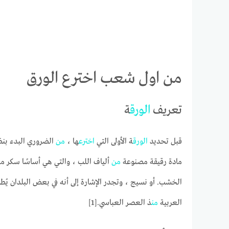
من اول شعب اخترع الورق
تعريف
الورق
ة
قبل تحديد
الورق
ة الأولى التي
اخترع
ها ،
من
الضروري البدء بن
مادة رقيقة مصنوعة
من
ألياف اللب ، والتي هي أساسًا سكر 
الخشب. أو نسيج ، وتجدر الإشارة إلى أنه في بعض البلدان يُط
العربية
من
ذ العصر العباسي.[1]