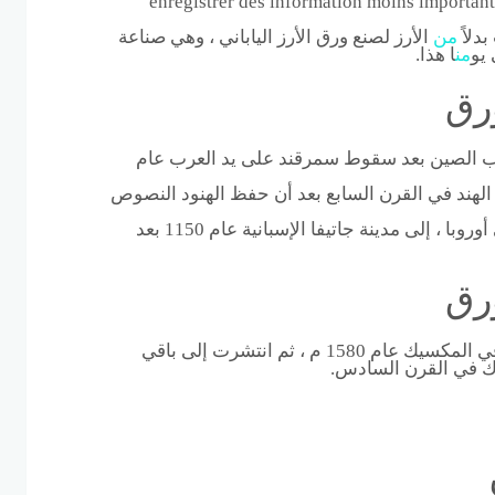
enregistrer des information moins important، 
بدلاً
من
الأرز لصنع ورق الأرز الياباني ، وهي صناعة
 يو
من
ا هذا.
رق
 الصين بعد سقوط سمرقند على يد العرب عام
لهند في القرن السابع بعد أن حفظ الهنود النصوص
إلى أوروبا ، إلى مدينة جاتيفا الإسبانية عام 1150 بعد
رق
في المكسيك عام 1580 م ، ثم انتشرت إلى باقي
اك في القرن السادس.