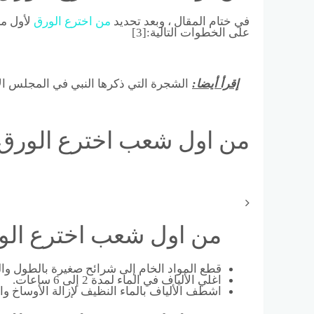
في ختام المقال ، وبعد تحديد
من
اخترع
الورق
لأول مر
على الخطوات التالية:[3]
إقرأ أيضا:
الشجرة التي ذكرها النبي في المجلس ال
من اول شعب اخترع الورق
من اول شعب اخترع الو
قطع المواد الخام إلى شرائح صغيرة بالطول وا
اغلي الألياف في الماء لمدة 2 إلى 6 ساعات.
اشطف الألياف بالماء النظيف لإزالة الأوساخ وا