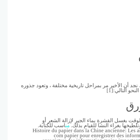
 نجد أن الأخير مر بمراحل تاريخية مختلفة ، وتعود جذوره
نحو التالي:[1]
رق
قت بغسل القشرة بماء الجير لإزالة الشعر أو
لطيخها بغراء النشا للقيام بذلك.
من
اسب للكتابة.
Histoire du papier dans la Chine ancienne: Les an
com papier pour enregistrer des inform