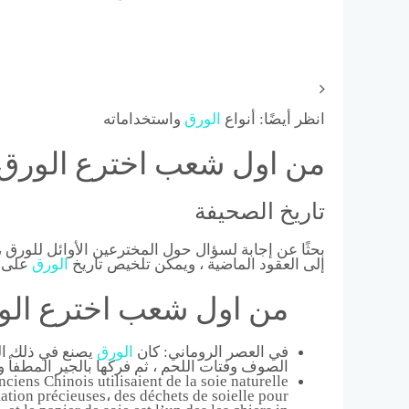
انظر أيضًا: أنواع
الورق
واستخداماته
من اول شعب اخترع الورق
تاريخ الصحيفة
بحثًا عن إجابة لسؤال حول المخترعين الأوائل للورق ،
إلى العقود الماضية ، ويمكن تلخيص تاريخ
الورق
على ال
من اول شعب اخترع الو
في العصر الروماني: كان
الورق
يصنع في ذلك الو
الصوف وفتات اللحم ، ثم فركها بالجير المطفأ وت
ciens Chinois utilisaient de la soie naturelle
ation précieuses، des déchets de soielle pour