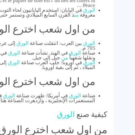
et le papier de soie est l’un des les chiers in
Peace …
الورق
في اليابان: استخدم اليابانيون لحاء التوت 
معروفة
من
ذ القرن السابع الميلادي وتستمر حتى
من اول شعب اخترع الو
الورق
بين العرب: انتقلت صناعة
الورق
إلى عرب
705 م.
صناعة
الورق
في الهند. نشأت صناعة
الورق
في ا
ونقلها شفهياً
من
جيل إلى جيل.
الورق
في أوروبا: جلب العرب صناعة
الورق
الميلاد ، ثم إلى بقية أوروبا.
من اول شعب اخترع الو
صناعة
الورق
في أمريكا: ظهرت صناعة
الورق
المستعمرات الإنجليزية ، وازدهرت الصناعة هن
كيفية صنع
الورق
من اول شعب اخترع الورق