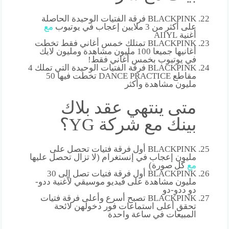
BLACKPINK فرقة الفتيات الوحيدة الحاصلة
على أكثر من 3 ملايين إعجاب في يوتيوب
مع
أغنية AIIYL
BLACKPINK تمتلك خمس أغاني فقط تخطت
أغانيها جميعا 100 مليون مشاهدة ومليون لايك
في يوتيوب بخمس أغاني فقط!
BLACKPINK فرقة الفتيات الوحيدة التي تملك 4
مقاطع DANCE PRACTICE تخطت فيها 50
مليون مشاهدة وأكثر
متى ينتهي عقد بلاك
بينك مع شركة YG؟
BLACKPINK أول فرقة فتيات تحصل على
مليون إعجاب في إنستغرام (لا تزال تحصل عليها
مع
كل صورة)
BLACKPINK أول فرقة فتيات تصل إلى 30
مليون مشاهدة على فيديو موسيقي لأغنية ددو-
دو ددو-دو
BLACKPINK تصبح أسرع وأعلى فرقة فتيات
تحقق أعلى استماعات فور دخولهن لائحة
المبيعات في ساعة واحدة