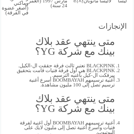
ليسا
لاليسا مانوبان
리사
مارس 1997
(العمر
وماكني
24 سنة)
(أصغر عضوة
في الفرقة)
الإنجازات
متى ينتهي عقد بلاك
بينك مع شركة YG؟
BLACKPINK تعتبر ثالث فرقة حققت ال-الكيل.
BLACKPINK هي أول فرقة فتيات قامت بتحقيق
بيرفكت ال-كيل بأغنيه الترسيم.
أغنية ترسيمهم BOOMBAYAH أسرع أغنية
ترسيم تصل إلى 100 مليون مشاهدة.
متى ينتهي عقد بلاك
بينك مع شركة YG؟
أغنية ترسيمهم BOOMBAYAH أول اغنية لفرقة
فتيات وأسرع أغنية تصل إلى مليون لايك على
اليوتيوب.