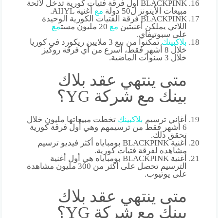
BLACKPINK أول فرقة فتيات كورية تدخل لائحة
مبيعات الأيتونز ل50 دولة
مع
أغنية AIIYL.
BLACKPINK فرقة الفتيات الكورية الوحيدة
اللاتي يملكن أغنيتين
مع
20 مليون مست
مع
على سبوتيفاي.
بلاك
بينك
تمكنوا من بيع 3 ملايين ريكورد في كوريا
خلال 8 أشهر فقط، أسرع من أي فرقة روكيز
خلال 3 سنوات الماضية.
متى ينتهي عقد بلاك
بينك مع شركة YG؟
أغاني ترسيم
بلاك
بينك
تخطت مبيعاتها مليون خلال
6 أشهر فقط من ترسيمهم وهي أول فرقة كورية
تحقق ذلك.
أغنية BLACKPINK بومباياه أكثر فيديو ترسيم
مشاهده لفرقة فتيات كورية.
أغنية BLACKPINK بومباياه هي أول أغنية
الترسيم تحصل على أكثر من 300 مليون مشاهدة
على يوتيوب.
متى ينتهي عقد بلاك
بينك مع شركة YG؟