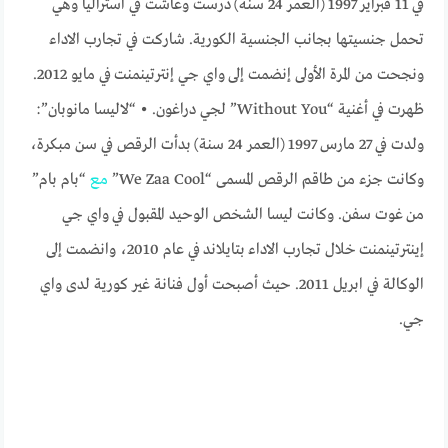
في 11 فبراير 1997
(العمر 24 سنة)
درست وعاشت في استراليا وهي
تحمل جنسيتها بجانب الجنسية الكورية. شاركت في تجارب الاداء
ونجحت من المرة الأولى إنضمت إلى واي جي إنترتينمنت في مايو 2012.
ظهرت في أغنية “Without You” لجي دراغون. • “لاليسا مانوبان”:
ولدت في 27 مارس 1997
(العمر 24 سنة)
بدأت الرقص في سن مبكرة،
وكانت جزء من طاقم الرقص المسمى “We Zaa Cool”
مع
“بام بام”
من غوت سفن. وكانت ليسا الشخص الوحيد المقبول في واي جي
إينترتينمنت خلال تجارب الاداء بتايلاند في عام 2010، وانضمت إلى
الوكالة في ابريل 2011. حيث أصبحت أول فنانة غير كورية لدى واي
جي.