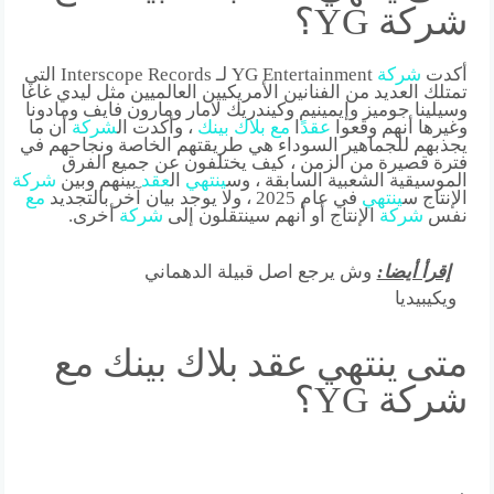
شركة YG؟
أكدت
شركة
YG Entertainment لـ Interscope Records التي
تمتلك العديد من الفنانين الأمريكيين العالميين مثل ليدي غاغا
وسيلينا جوميز وإيمينيم وكيندريك لامار ومارون فايف ومادونا
وغيرها أنهم وقعوا
عقد
ًا
مع
بلاك
بينك
، وأكدت ال
شركة
أن ما
يجذبهم للجماهير السوداء هي طريقتهم الخاصة ونجاحهم في
فترة قصيرة من الزمن ، كيف يختلفون عن جميع الفرق
الموسيقية الشعبية السابقة ، وس
ينتهي
ال
عقد
بينهم وبين
شركة
الإنتاج س
ينتهي
في عام 2025 ، ولا يوجد بيان آخر بالتجديد
مع
نفس
شركة
الإنتاج أو أنهم سينتقلون إلى
شركة
أخرى.
إقرأ أيضا:
وش يرجع اصل قبيلة الدهماني
ويكيبيديا
متى ينتهي عقد بلاك بينك مع
شركة YG؟