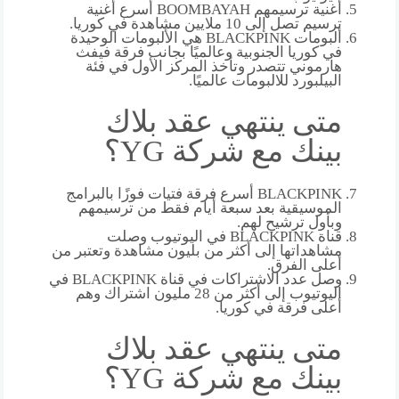
أغنية ترسيمهم BOOMBAYAH أسرع أغنية
ترسيم تصل إلى 10 ملايين مشاهدة في كوريا.
ألبومات BLACKPINK هي الألبومات الوحيدة
في كوريا الجنوبية وعالميًا بجانب فرقة فيفث
هارموني تتصدر وتأخذ المركز الأول في فئة
البيلبورد للالبومات عالميًا.
متى ينتهي عقد بلاك
بينك مع شركة YG؟
BLACKPINK أسرع فرقة فتيات فوزًا بالبرامج
الموسيقية بعد سبعة أيام فقط من ترسيمهم
وبأول ترشيح لهم.
قناة BLACKPINK في اليوتيوب وصلت
مشاهداتها إلى أكثر من بليون مشاهدة وتعتبر من
أعلى الفرق.
وصل عدد الاشتراكات في قناة BLACKPINK في
اليوتيوب إلى أكثر من 28 مليون اشتراك وهم
أعلى فرقة في كوريا.
متى ينتهي عقد بلاك
بينك مع شركة YG؟