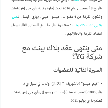
بتاريخ 8 أغسطس عام 2016 تحت إدارة وكالة واي جي إنترتينمنت
وتتكون الفرقة من 4 عضوات: جيسو، جيني، روزي، ليسا ، ف
متى
ينتهي
عقد
بلاك
بينك
؟ سنتعرف على ذلك في السطور التالية وعلى
اعضاء الفرقة وانجازاتهم .
متى ينتهي عقد بلاك بينك مع
شركة YG؟
السيرة الذاتية للعضوات
• “كيم جيسو” (بالكورية: 김지수): ولدت في سول في 3
يناير 1995
(العمر 26 سنة)
إنضمت جيسو إلى واي جي إنترتينمنت،
كمتدربة في يوليو 2011.