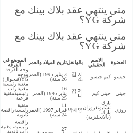
متى ينتهي عقد بلاك بينك مع
شركة YG؟
متى ينتهي عقد بلاك بينك مع
شركة YG؟
الاسم
الموضع في
العضوة
بالهانغل
تاريخ الميلاد والعمر
الحقيقي
الفرقة
وجه الفرقة
김 지
3 يناير 1995
(العمر
ووجه
جيسو
كيم جيسو
소
26 سنة)
YG(فيجوال)
مغنية رئيسية
16
مغنية راب
김 제
جيني
جيني كيم
يناير 1996
(العمر
رئيسيةمغنية
니
25 سنة)
فرعية
بارك
11
مغنية
تشايونغروزان
روزي
박채영
فبراير 1997
(العمر
رئيسيةراقصة
بارك
24 سنة)
ثانوية
(بالانجليزية)
راقصة
رئيسية، مغنية
27
راب ثانوية