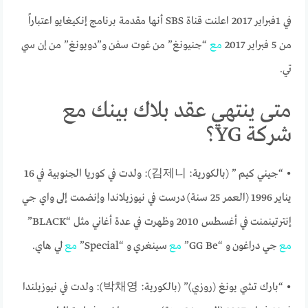
في 1فبراير 2017 اعلنت قناة SBS أنها مقدمة برنامج إنكيغايو اعتباراً
من 5 فبراير 2017
مع
“جنيونغ” من غوت سفن و”دويونغ” من إن سي
تي.
متى ينتهي عقد بلاك بينك مع
شركة YG؟
• “جيني كيم ” (بالكورية: 김제니): ولدت في كوريا الجنوبية في 16
يناير 1996
(العمر 25 سنة)
درست في نيوزيلاندا وإنضمت إلى واي جي
إنترتينمنت في أغسطس 2010 وظهرت في عدة أغاني مثل “BLACK”
مع
جي دراغون و “GG Be”
مع
سينغري و “Special”
مع
لي هاي.
• “بارك تشي يونغ (روزي)” (بالكورية: 박채영): ولدت في نيوزيلندا