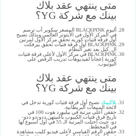
متى ينتهي عقد بلاك
بينك مع شركة YG؟
ألبوم BLACKPINK المصغر سكوير آب ترسم
في المركز الأول في الأيتونز العالمي وبذلك تصبح
أول فرقه فتيات كوريه تحقق مركز الأول لمرتين
BLACKPINK أول فرقة فتيات تحقق بيرفكت
ال_كيل بعد تغير النظام
BLACKPINK في مركز الأول لأعلى فرقة فتيات
كورية إعجاباً لفيديوهات تدريب الرقص على
اليوتيوب.
متى ينتهي عقد بلاك
بينك مع شركة YG؟
بلاك
بينك
تصبح أول فرقة فتيات كورية تدخل في
لائحة المبيعات البريطانية.
حققن أعلى مرتبة في بيلبورد هوت 100 في
تاريخ فرق فتيات الكيبوب بأغنيتهن ددو-دو ددو-
دو، حيث احتلت المرتبة الـ 55 في أول أسبوع لها
في المخطط.
حققن الرقم القياسي لأعلى فيديو كليب مشاهدة