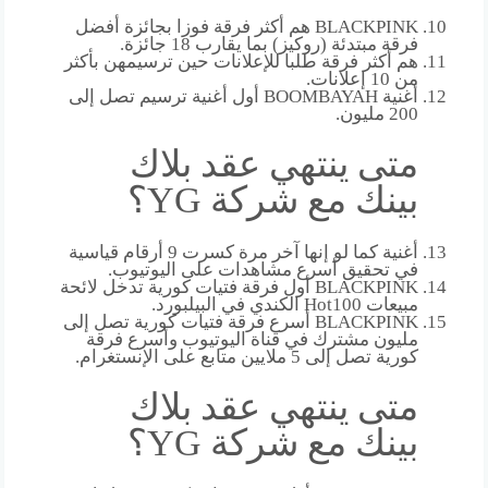
BLACKPINK هم أكثر فرقة فوزا بجائزة أفضل
فرقة مبتدئة (روكيز) بما يقارب 18 جائزة.
هم أكثر فرقة طلبا للإعلانات حين ترسيمهن بأكثر
من 10 إعلانات.
أغنية BOOMBAYAH أول أغنية ترسيم تصل إلى
200 مليون.
متى ينتهي عقد بلاك
بينك مع شركة YG؟
أغنية كما لو إنها آخر مرة كسرت 9 أرقام قياسية
في تحقيق أسرع مشاهدات على اليوتيوب.
BLACKPINK أول فرقة فتيات كورية تدخل لائحة
مبيعات Hot100 الكندي في البيلبورد.
BLACKPINK أسرع فرقة فتيات كورية تصل إلى
مليون مشترك في قناة اليوتيوب وأسرع فرقة
كورية تصل إلى 5 ملايين متابع على الإنستغرام.
متى ينتهي عقد بلاك
بينك مع شركة YG؟