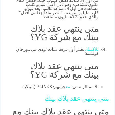
في أول 24 ساعة لفنان كيبوب حيث حققن 36.2
مليون مشاهدة وهو ثاني أعلى فيديو كليب
مشاهدة في أول 24 ساعة عالمياً، بعد فيديو
كليب تايلور سويفت “انظر ماذا جعلتني أفعل”
والذي حقق 43.2 مليون مشاهدة.
متى ينتهي عقد بلاك
بينك مع شركة YG؟
بلاك
بينك
تعتبر أول فرقة فتيات تؤدى في مهرجان
كوتشيلا
متى ينتهي عقد بلاك
بينك مع شركة YG؟
الاسم الرسمي ل
مع
جبينهم: BLINKS (بلينكز)
متى
ينتهي
عقد
بلاك
بينك
متى ينتهي عقد بلاك بينك مع