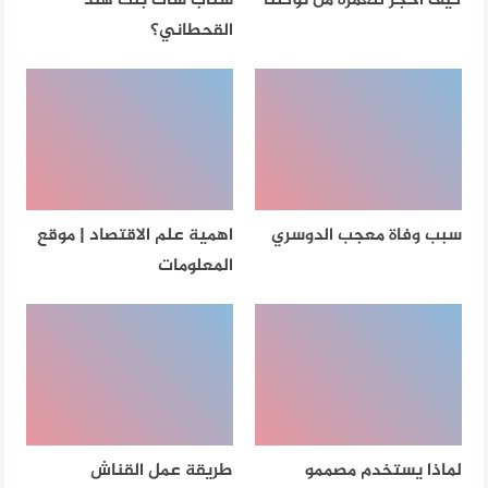
كيف احجز للعمره من توكلنا
سناب شات بنت هند
القحطاني؟
سبب وفاة معجب الدوسري
اهمية علم الاقتصاد | موقع
المعلومات
لماذا يستخدم مصممو
طريقة عمل القناش