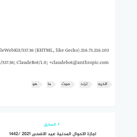
5_7) AppleWebKit/537.36 (KHTML, like Gecko)
i/537.36; ClaudeBot/1.0; +claudebot@anthropic.com)
الحيه
ترند
صوت
ما
هو
السابق
اجازة الاحوال المدنية عيد الاضحى 2021 /1442