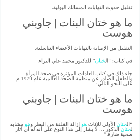
تقليل حدوث التهابات المسالك البولية.
ما هو ختان البنات | جاوبني
هوست
التقليل من الإصابة بالتهابات الأعضاء التناسلية.
في كتاب: “ال
ختان
” للدكتور محمد علي البراء.
جاء ذلك في كتاب العادات المؤثرة في صحة المرأة
والطفل الصادر عن منظمة الصحة العالمية عام 1979 م
على النحو التالي:
ما هو ختان البنات | جاوبني
هوست
“ال
ختان
الأولي للإناث
هو
إزالة القلفة من البظر و
هو
مشابه
ل
ختان
الذكور … لا يشار إلى هذا النوع على أنه له أي آثار
صحية ضارة.”