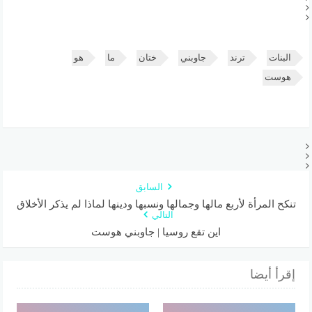
البنات
ترند
جاوبني
ختان
ما
هو
هوست
السابق
تنكح المرأة لأربع مالها وجمالها ونسبها ودينها لماذا لم يذكر الأخلاق
التالي
اين تقع روسيا | جاوبني هوست
إقرأ أيضا