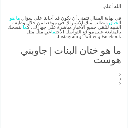
الله أعلم.
في نهاية المقال نتمنى أن نكون قد أجابنا على سؤال
ما
هو
ال
ختان
ونطلب منك الاشتراك في موقعنا من خلال وظيفة
التنبيه لتلقي جميع الأخبار مباشرة على جهازك ، ك
ما
ننصحك
بالمتابعة على مواقع التواصل الاجت
ما
عي مثل مثل
Facebook و Twitter و Instagram.
ما هو ختان البنات | جاوبني
هوست