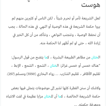
هوست
لعل الشريعة تأمر أو تحرم شيئاً ، لكن الناس أو كثيرين منهم لم
يروا حكمة الشريعة في هذه الوصية أو النهي. في هذه الحالة ، يجب
أن نحفظ الوصية ، ونتجنب النواهي ، ونتأكد من أن كل الخير في
إرادة الله ، حتى لو لم تُظهر لنا الحكمة منه.
ال
ختان
من مظاهر الطبيعة البشرية ، ك
ما
يتضح من قول الرسول:
“هناك خمس أو خمس غرائز: ال
ختان
، الشمع ، الشمع ، الإبط ،
تقليم الأظافر ، تقليم الشارب. … رواه البخاري (5550) ومسلم (257).
ولاشك أن سنن الفطرة كلها تشير إلى موضوعات يتجلى فيها بعض
حكمة الشريعة الخالصة ، ك
ما
أن لل
ختان
مزايا عظيمة في لفت الانتباه
ومعرفة حكمته. …