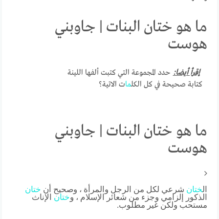
ما هو ختان البنات | جاوبني
هوست
إقرأ أيضا:
حدد المجموعة التي كتبت ألفها اللينة
كتابة صحيحة في كل الكل
ما
ت الاتية؟
ما هو ختان البنات | جاوبني
هوست
ال
ختان
شرعي لكل من الرجل والمرأة ، وصحيح أن
ختان
الذكور إلزامي وجزء من شعائر الإسلام ، و
ختان
الإناث
مستحب ولكن غير مطلوب.