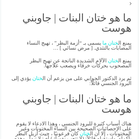
ما هو ختان البنات | جاوبني
هوست
يمنع ال
ختان
ما
يسمى بـ “أزمة البظر” ، تهيج النساء
المصابات بالتثدي. [ مرض نسائي ] …
يمنع ال
ختان
الآلام الشديدة الناتجة عن تهيج البظر
المصحوب بحركات خرقاء ويصعب علاجها.
ثم يرد الدكتور الجوابي على من يزعم أن ال
ختان
يؤدي إلى
البرود الجنسي قائلاً:
ما هو ختان البنات | جاوبني
هوست
هناك أسباب كثيرة للبرود الجنسي ، وهذا الادعاء لا يقوم
على الإحصائيات الصحيحة بين النساء المختونات وغير
المختونات ، إلا أن ال
ختان
كان فرعونيًا ، حيث أزيل البظر
بأكمله. واستقبله قائلاً: (لا تتعب نفسك) أي: لا تبدأ ، وهذه