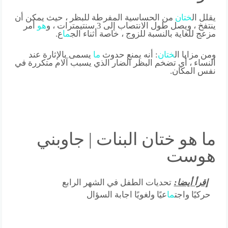
يقلل ال
ختان
من الحساسية المفرطة للبظر ، حيث يمكن أن
ينتفخ ، ويصل طول الانتصاب إلى 3 سنتيمترات ، و
هو
أمر
مزعج للغاية بالنسبة للزوج ، خاصة أثناء الج
ما
ع.
ومن مزايا ال
ختان
: أنه يمنع حدوث
ما
يسمى بالإثارة عند
النساء ، أي تضخم البظر الضار الذي يسبب آلام متكررة في
نفس المكان.
ما هو ختان البنات | جاوبني
هوست
إقرأ أيضا:
تحديات الطفل في الشهر الرابع
حركيًا واجت
ما
عيًا ولغويًا اجابة السؤال