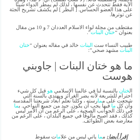
الآية فقط تتحدث عن نفسها ، لذلك لم يمطر الدواء شيئًا
على هذا العضو الحساس. [ البظر ] لم يكشف تشريح الجثة
عن توترها.
مقتطف من مجلة لواء الاسلام العددان 7 و 10 من مقال
بعنوان “
ختان
البنات
”.
طبيب النساء ست
البنات
خالد في مقاله بعنوان “
ختان
البنات
مشهد صحي”:
ما هو ختان البنات | جاوبني
هوست
ال
ختان
بالنسبة لنا في عالمنا الإسلامي
هو
قبل كل شيء
احترام للشريعة لأنه يضر الغرائز ويهتدي بالسنة التي
شجعت على م
ما
رسته ، وكلنا نعلم أبعاد شريعتنا المقدسة
وأن كل
ما
فيها يجب أن يكون. جيد من جميع النواحي. ب
ما
في ذلك الجوانب الصحية ، على الرغم من أن الأمر ليس
كذلك ، فقد أصبح مألوفًا في جميع البلدان ، على الرغم من
معارضة بعض الطوائف.
إقرأ أيضا:
م
ما
ياتي ليس من علا
ما
ت سقوط