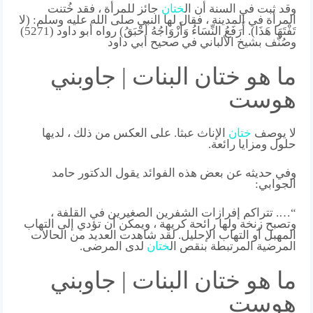
وقد ثبت في السنة أن ال
ختان
جائز للمرأة ، فقد خُتنت
المرأة في المدينة ، فقال لها النبي صلى الله عليه وسلم: (لا
تَفْتَهَا هَذَا). أَرَفَعُ النِّسَاءُ وَأَزْوَاجُهُ أَحْبَقُ) رواه أبو داود (5271)
وصُنّف بشيخ الألباني في صحيح أبي داود
ما هو ختان البنات | جاوبني
هوست
لا يوصف
ختان
الإناث عبثا. على العكس من ذلك ، لديها
حلول ومزايا رائعة.
وفي حديثه عن بعض هذه الفوائد يقول الدكتور حامد
الجوابي:
“…. تتراكم إفرازات الشفرين الصغيرين في القلفة ،
وتصبح زنخة ولها رائحة كريهة ، ويمكن أن تؤدي إلى التهاب
المهبل أو التهاب الإحليل. لقد شاهدت العديد من الحالات
المرضية المرتبطة بنقص ال
ختان
لدى المرضى.
ما هو ختان البنات | جاوبني
هوست