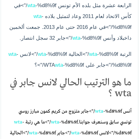
الرابعة عشرة مثل بلده الأم تونس
wta
-%d8%9f/">في
كأس الاتحاد لعام 2011 وعاد لتمثيل بلاده
-
wta
%d8%9f/">في عام 2016 حتى عام 2013. جمعت ألخمين
داخبلاد وأنس
-%d8%9f/">جابر 32 سجل انتصار.
wta
الرتبة
-%d8%9f/">الحالية
wta
-%d8%9f/">لانس
wta
-
wta
%d8%9f/">جابر على WTA
-%d8%9f/">؟
wta
ما هو الترتيب الحالي لانس جابر في
wta ؟
أنس
wta
-%d8%9f/">جابر متزوج من كريم كمون مبارز روسي
تونسي سابق وسنعرف جوابنا.
-%d8%9f/">ما هي رتبة
wta
-
wta
%d8%9f/">لانس
-%d8%9f/">جابر
wta
-%d8%9f/">الحالية
wta