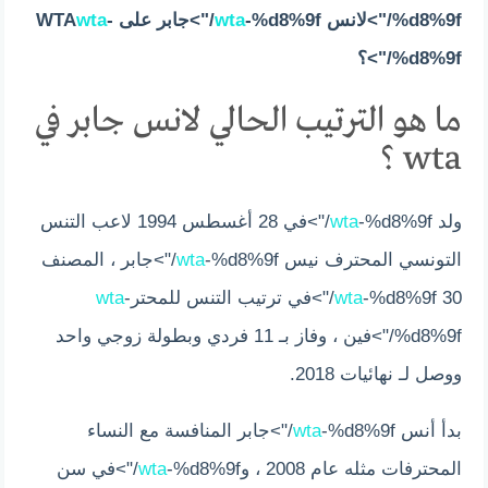
%d8%9f/">لانس
-%d8%9f/">جابر على WTA
wta
-
wta
%d8%9f/">؟
ما هو الترتيب الحالي لانس جابر في
wta ؟
ولد
wta
-%d8%9f/">في 28 أغسطس 1994 لاعب التنس
التونسي المحترف نيس
wta
-%d8%9f/">جابر ، المصنف
30
-%d8%9f/">في ترتيب التنس للمحتر
wta
-
wta
%d8%9f/">فين ، وفاز بـ 11 فردي وبطولة زوجي واحد
ووصل لـ نهائيات 2018.
بدأ أنس
wta
-%d8%9f/">جابر المنافسة مع النساء
المحترفات مثله عام 2008 ، و
wta
-%d8%9f/">في سن