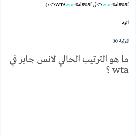
-%d8%9f/">في WTA
wta
-%d8%9f/">؟).
wta
الرد
المرتبة 30
ما هو الترتيب الحالي لانس جابر في
wta ؟