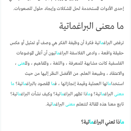
إحدى الأدوات المستخدمة لحل المشكلات وإيجاد حلول للصعوبات.
ما معنى البراغماتية
ترفض البراغ
ما
تية فكرة أن وظيفة الفكر هي وصف أو تمثيل أو عكس
حقيقة واقعة ، وادعى الفلاسفة البراغ
ما
تيون أن أغلى الموضوعات
الفلسفية كانت مشابهة للمعرفة ، واللغة ، والمفاهيم ، وال
معنى
،
والاعتقاد ، وطبيعة العلم. من الأفضل النظر إليها من حيث
استخدا
ما
تها العملية وقيمة إنجازاتها ، ف
ما
المقصود بالبراغ
ما
تية؟
ما
معنى
البراغ
ما
تية؟ و
ما
ذا تظهر البراغ
ما
تية؟ وكيف نشأت البراغ
ما
تية؟
تابع معنا هذه المقالة لتتعلم
معنى
البراغ
ما
تية.
ما
ذا تعني البراغ
ما
تية؟