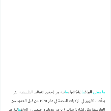
ما
معنى
البراغ
ما
تية؟
البراغ
ما
تية هي إحدى التقاليد الفلسفية التي
بدأت بالظهور في الولايات المتحدة في عام 1970 من قبل العديد من
الفلاسفة مثل تشارلز ساندرز بيرس وويليام جيمس ، البراغ
ما
تية هي