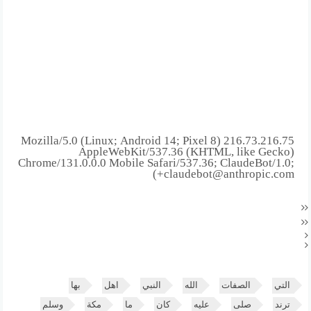
216.73.216.75 Mozilla/5.0 (Linux; Android 14; Pixel 8)
AppleWebKit/537.36 (KHTML, like Gecko)
Chrome/131.0.0.0 Mobile Safari/537.36; ClaudeBot/1.0;
+claudebot@anthropic.com)
التي
الصفات
الله
النبي
اهل
بها
ترند
صلى
عليه
كان
ما
مكة
وسلم