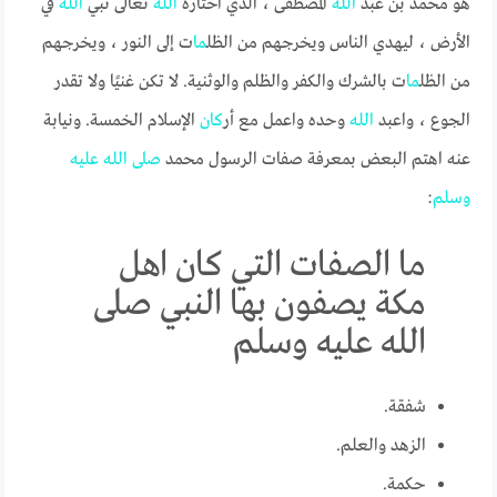
هو محمد بن عبد
الله
المصطفى ، الذي اختاره
الله
تعالى نبي
الله
في
الأرض ، ليهدي الناس ويخرجهم من الظل
ما
ت إلى النور ، ويخرجهم
من الظل
ما
ت بالشرك والكفر والظلم والوثنية. لا تكن غنيًا ولا تقدر
الجوع ، واعبد
الله
وحده واعمل مع أر
كان
الإسلام الخمسة. ونيابة
عنه اهتم البعض بمعرفة صفات الرسول محمد
صلى
الله
عليه
وسلم
:
ما الصفات التي كان اهل
مكة يصفون بها النبي صلى
الله عليه وسلم
شفقة.
الزهد والعلم.
حكمة.