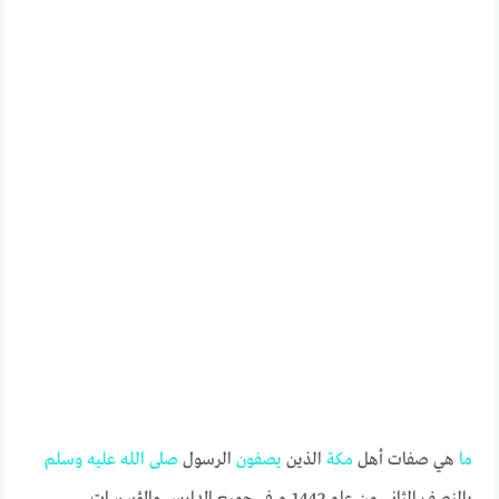
ما
هي صفات أهل
مكة
الذين
يصفون
الرسول
صلى
الله
عليه
وسلم
بالنصف الثاني من عام 1442 م في جميع المدارس والمؤسسات