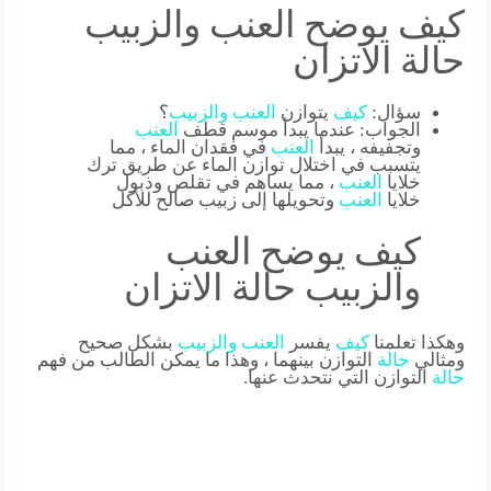
كيف يوضح العنب والزبيب
حالة الاتزان
سؤال:
كيف
يتوازن
العنب
والزبيب
؟
الجواب: عندما يبدأ موسم قطف
العنب
وتجفيفه ، يبدأ
العنب
في فقدان الماء ، مما
يتسبب في اختلال توازن الماء عن طريق ترك
خلايا
العنب
، مما يساهم في تقلص وذبول
خلايا
العنب
وتحويلها إلى زبيب صالح للأكل
كيف يوضح العنب
والزبيب حالة الاتزان
وهكذا تعلمنا
كيف
يفسر
العنب
والزبيب
بشكل صحيح
ومثالي
حالة
التوازن بينهما ، وهذا ما يمكن الطالب من فهم
حالة
التوازن التي نتحدث عنها.