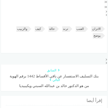
الاتزان
العنب
ترند
حالة
كيف
والزبيب
يوضح
السابق
بنك التسليف الاستفسار عن باقي الأقساط 1442 برقم الهوية
التالي
من هو الدكتور خالد بن عبدالله السبتي ويكيبيديا
إقرأ أيضا