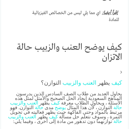
إقرأ أيضا:
اي مما يلي ليس من الخصائص الفيزيائية
للمادة
كيف يوضح العنب والزبيب حالة
الاتزان
كيف
يظهر
العنب
والزبيب
التوازن؟
يحاول العديد من طلاب الصف السادس الذين يدرسون
المناهج السعودية إيجاد الحل الصحيح والأمثل لمثل هذه
الأسئلة ، ويحاول الطلاب معرفة
كيف
يظهر
العنب
والزبيب
حالة
التوازن ، لأن هذا المثال
يوضح
مدى
حالة
التوازن. فهو
مرتبط بالمواد وحتى الفاكهة حيث يظهر فعاليته في تحويل
الثمرة ، وسوف نتعلم حل مسألة
كيف
يظهر
العنب
والزبيب
حالة
توازنهما دون تدهور من مادة إلى أخرى ، وفيما يلي: