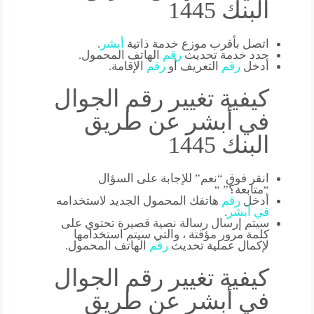
البنك 1445
اتصل بأقرب موزع خدمة ذاتية
أبشر
.
حدد خدمة تحديث
رقم
الهاتف المحمول.
أدخل
رقم
التعريف أو
رقم
الإقامة.
كيفية تغيير رقم الجوال
في أبشر عن طريق
البنك 1445
انقر فوق “نعم” للإجابة على السؤال
“متابعة؟” “
أدخل
رقم
هاتفك المحمول الجديد لاستخدامه
في
أبشر
.
سيتم إرسال رسالة نصية قصيرة تحتوي على
كلمة مرور مؤقتة ، والتي سيتم استخدامها
لإكمال عملية تحديث
رقم
الهاتف المحمول.
كيفية تغيير رقم الجوال
في أبشر عن طريق