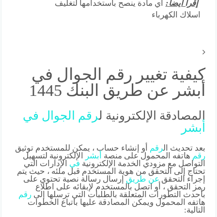
إقرأ أيضا:
اي مادة ينصح باستخدامها لتغليف
اسلاك الكهرباء
كيفية تغيير رقم الجوال في
أبشر عن طريق البنك 1445
المصادقة الإلكترونية ل
رقم
الجوال
في
أبشر
بعد تحديث ال
رقم
أو إنشاء حساب ، يمكن للمستخدم توثيق
رقم
هاتفه المحمول على منصة
أبشر
الإلكترونية لتسهيل
التواصل مع مزودي الخدمة الإلكترونية
في
الإدارات التي
تحتاج إلى التحقق من هوية المستخدم قبل ملئه ، حيث يتم
إجراء التحقق
عن
طريق
إرسال رسالة نصية تحتوي على
رمز التحقق ، أو اتصل بالمستخدم لإبقائه على اطلاع
بأحدث التطورات المتعلقة بالطلبات التي ترسلها إلى
رقم
هاتفه المحمول ويمكن المصادقة عليها باتباع الخطوات
التالية: