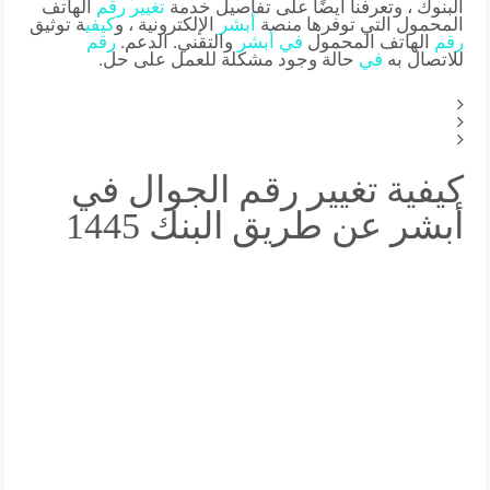
البنوك ، وتعرفنا أيضًا على تفاصيل خدمة
تغيير
رقم
الهاتف
المحمول التي توفرها منصة
أبشر
الإلكترونية ، و
كي
في
ة توثيق
رقم
الهاتف المحمول
في
أبشر
والتقني. الدعم.
رقم
للاتصال به
في
حالة وجود مشكلة للعمل على حل.
كيفية تغيير رقم الجوال في
أبشر عن طريق البنك 1445