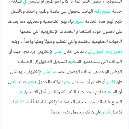
السعودية ، بغض النظر عما إذا كانوا مواطنين أو مقيمين
في
المملكة ،
خدمة
تغيير
رقم
الهاتف المحمول على منصة وطنية واحدة. وبالفعل
تتيح لهم هذه الخدمة
تغيير
بياناتهم الشخصية وتحديثها مما يساعد
على تحسين جودة استخدام الخدمات الإلكترونية التي تقدمها
الجهات الحكومية المختلفة والتي تتطلب وصولاً وطنياً واحداً ، ويتم
تغيير
رقم
الجوال
في
نافذ من خلال
أبشر
الإلكتروني. برنامج. حيث أن
البيانات التي يستخدمها المست
في
د لتسجيل الدخول إلى الحساب
الوطني الموحد هي بيانات الوصول لحساب
أبشر
الإلكتروني ، وبالتالي
فإن
تغيير
أو فقدان أو استبدال
رقم
الهاتف المحمول ب
رقم
جديد ي
عن
ي
أن المست
في
د يقوم بتحديث بياناته إلكترونيًا من أجل الاستمرار
في
التمتع بالفوائد. من مختلف الخدمات الإلكترونية. اقرأ أيضًا:
كي
في
ة
تفعيل
أبشر
على هاتف محمول بدون بصمة