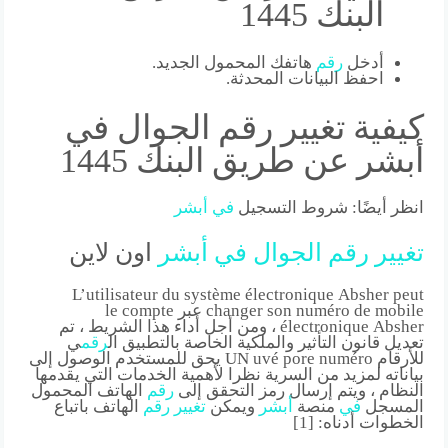
البنك 1445
أدخل
رقم
هاتفك المحمول الجديد.
احفظ البيانات المحدثة.
كيفية تغيير رقم الجوال في
أبشر عن طريق البنك 1445
انظر أيضًا: شروط التسجيل
في
أبشر
تغيير
رقم
الجوال
في
أبشر
اون لاين
L’utilisateur du système électronique Absher peut
changer son numéro de mobile عبر le compte
électronique Absher ، ومن أجل أداء هذا الشريط ، تم
تعديل قانون التأثير والملكية الخاصة بالتطبيق ال
رقم
ي
للأرقام UN uvé pore numéro يحق للمستخدم الوصول إلى
بياناته لمزيد من السرية نظرا لأهمية الخدمات التي يقدمها
النظام ، ويتم إرسال رمز التحقق إلى
رقم
الهاتف المحمول
المسجل
في
منصة
أبشر
ويمكن
تغيير
رقم
الهاتف باتباع
الخطوات أدناه: [1]