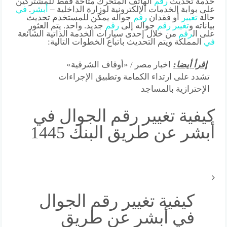
خدمة تحديث
رقم
الهاتف المتحرك متاحة فقط للمشتركين
على بوابة الخدمات الإلكترونية لوزارة الداخلية –
أبشر
.
في
حالة
تغيير
أو فقدان
رقم
جواله يمكن للمستخدم تحديث
بياناته و
تغيير
رقم
جواله إلى
رقم
جديد. واحد. يتم العثور
على ال
رقم
من خلال إحدى سيارات الخدمة الذاتية الشائعة
في
المملكة ويتم التحديث باتباع الخطوات التالية:
إقرأ أيضا:
اخبار مصر / «أوقاف الشرقية»
تشدد على ارتداء الكمامة وتطبيق الإجراءات
الإحترازية بالمساجد
كيفية تغيير رقم الجوال في
أبشر عن طريق البنك 1445
كيفية تغيير رقم الجوال
في أبشر عن طريق