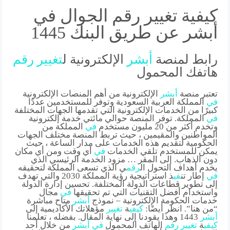
كيفية تغيير رقم الجوال في
أبشر عن طريق البنك 1445
رابط لمنصة
أبشر
الإلكترونية ل
تغيير
رقم
هاتفك المحمول
تعتبر منصة
أبشر
الإلكترونية من أهم المنصات الإلكترونية
في
المملكة العربية السعودية وتوفر للمستخدمين عددًا
كبيرًا من الخدمات الإلكترونية التي تقدمها الجهات المختلفة
في
المملكة. توفر المنصة حوالي مائتي خدمة إلكترونية
وتخدم أكثر من 20 مليون مستخدم
في
المملكة من
المواطنين والمقيمين ، حيث تربط المنصة مختلف الجهات
الحكومية لتقديم هذه الخدمات على مدار الساعة ، حيث
يمكن للمستخدم تلقي الخدمات
في
أي وقت ومن أي مكان
دون الذهاب. إلى المقر … مزود الخدمة الرئيسي الذي
يخدم أهداف التحول ال
رقم
ي الذي تسعى المملكة لتحقيقه
في
إطار تن
في
ذ استراتيجية رؤية المملكة 2030 والتي تهدف
إلى تطوير قطاعات الدولة المختلفة. تحسين إدارة الدولة
واستخدام أفضل التقنيات التي تم تحقيقها
في
مجال
خدمات الحكومة الإلكترونية – نموذج
أبشر
متاح مباشرة
“من هنا”. انظر أيضًا:
كي
في
ة
تغيير
مؤهلاتك الأكاديمية إلى
أبشر
1443 وهذا يقودنا إلى نهاية المقال. بفضله ، تعلمنا
كي
في
ة
تغيير
رقم
الهاتف المحمول
في
أبشر
من خلال أحد