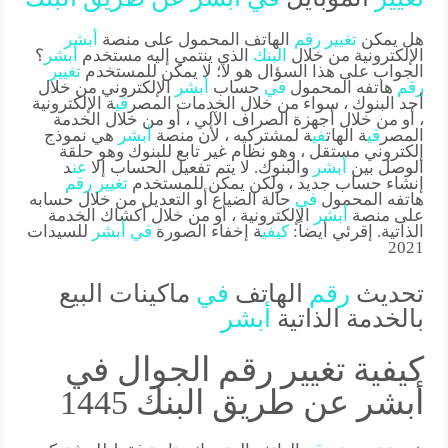
هل يمكن
تغيير
رقم
الهاتف المحمول على منصة
أبشر
الإلكترونية من خلال
البنك
الذي ينتمي إليه مستخدم
أبشر
؟
الجواب على هذا السؤال هو لا؛ لا يمكن للمستخدم
تغيير
رقم
هاتفه المحمول
في
حساب
أبشر
الإلكتروني من خلال
أحد البنوك ، سواء من خلال الخدمات المصر
في
ة الإلكترونية
، أو من خلال أجهزة الصراف الآلي ، أو من خلال الخدمة
المصر
في
ة الهات
في
ة لمشتركيه ، لأن منصة
أبشر
هي نموذج
إلكتروني مستقل ، وهو نظام غير تابع للبنوك وهو حلقة
الوصل بين
أبشر
والبنوك. لا يتم تفعيل الحساب إلا
عن
د
إنشاء حساب جديد ، ولكن يمكن للمستخدم
تغيير
رقم
هاتفه المحمول
في
حالة الضياع أو التعديل من خلال حسابه
على منصة
أبشر
الإلكترونية ، أو من خلال أكشاك الخدمة
الذاتية. إقرئي أيضاً:
كي
في
ة إخفاء الصورة
في
أبشر
للسيدات
2021
تحديث
رقم
الهاتف
في
ماكينات البيع
بالخدمة الذاتية
أبشر
كيفية تغيير رقم الجوال في
أبشر عن طريق البنك 1445