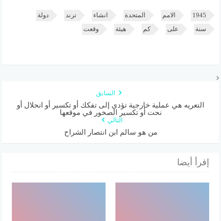
1945
الامم
المتحدة
انشاء
ترند
دولة
سنة
على
كم
هيئة
وقعت
السابق
التعريه هي عملية خارجية تؤدي إلى تفكك أو تكسير أو انحلال أو
نحت أو تكسير الصخور في موقعها
التالي
من هو سالم ابن انتصار الشراح
إقرأ أيضا