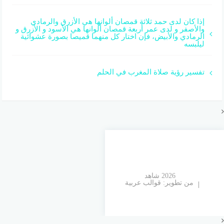
إذا كان لدى حمد ثلاثة قمصان ألوانها هي الأزرق والرمادي
والأصفر و لدى عمر أربعة قمصان ألوانها هي الأسود و الأزرق و
الرمادي والأبيض، فإن اختار كل منهما قميصا بصورة عشوائية
ليلبسه
تفسير رؤية صلاة المغرب في الحلم
© 2026 شاهد
من تطوير:
قوالب عربية