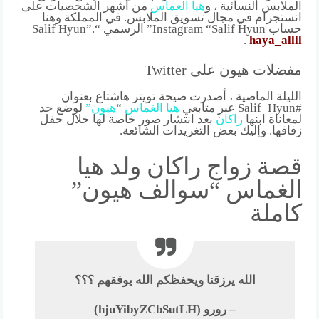
الملابس النسائية ، و
هيا
الغماس
من أشهر الشخصيات على
انستجرام في مجال تسويق الملابس. في المملكة وهنا
حساب Instagram “Salif Hyun” الرسمي “Salif Hyun”.
.
haya_allll
مفضلات هيون على Twitter
الليلة الماضية ، أصدرت صيحة تويتر هاشتاغ بعنوان
#Salif_Hyun عبر متابعي
هيا
الغماس
“
هيون”
لوضع حد
لمعاناة ابنها
راكان
بعد انتشار صور خاصة لها خلال حفل
زفافها. وإليك بعض التغريدات الشائعة.
قصة زواج راكان ولد هيا
الغماس “سوالف هيون”
كاملة
الله يرزقنا ويحفظكم الله يوفقهم ؟؟؟
– رورو (hjuYibyZCbSutLH)