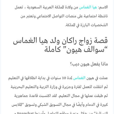
الاسم:
هيا
الغماس
من ولادة المملكة العربية السعودية ، تعمل
ناشطة اجتماعية على منصات التواصل الاجتماعي وتعتبر من
الشخصيات البارزة في المملكة.
قصة زواج راكان ولد هيا الغماس
“سوالف هيون” كاملة
ماذا يفعل هيون ديب؟
عملت في هيون
الغماس
لمدة 10 سنوات في بداية انطلاقها في التعليم
ثم انتقلت للعمل لفترة وجزيرة في وزارة التربية والتعليم البحرينية
ثم طبقت عملها في مجال التعليم. لقد اكتسبت قاعدة جماهيرية
كبيرة في الدمام وأيضًا في مجال التسويق الشبكي وتسويق “الملابس
النسائية” من خلال منصة مواقع التواصل وأبرزها Snapchat و