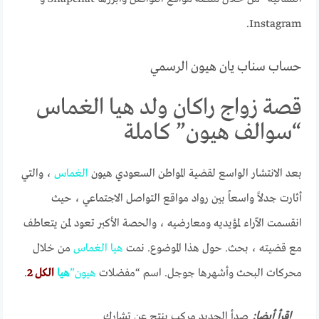
Instagram.
حساب سناب يان هيون الرسمي
قصة زواج راكان ولد هيا الغماس
“سوالف هيون” كاملة
بعد الانتشار الواسع لقضية المواطن السعودي هيون
الغماس
، والتي
أثارت جدلاً واسعاً بين رواد مواقع التواصل الاجتماعي ، حيث
انقسمت الآراء لمؤيديه ومعارضيه ، والحصة الأكبر تعود لمن يتعاطف
مع قضيته ، بحث. حول هذا الموضوع. نمت
هيا
الغماس
من خلال
محركات البحث وأشهرها جوجل. اسم “مفضلات
هيون”
هيا
الكل 2
.
إقرأ أيضا:
صدأ الحديد مركب ينتج عن تشارك