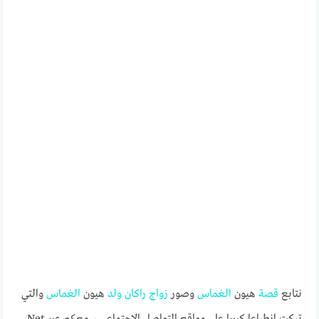
نتابع
قصة
هيون
الغماس
وصور
زواج
راكان
ولد
هيون
الغماس
والتي
تركت انطباعا كبيرا على مواقع التواصل الاجتماعي ، معكم عبر Net