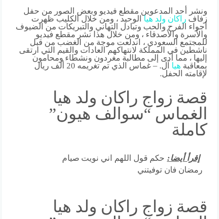
ونشر أحد المدعوين مقطع فيديو وبعض الصور من حفل
زفاف
راكان
ولد
هيا
الوحيد ، ومن خلال الكليب ظهرت
أجواء الفرح والحب وتبادل التهاني والتبريكات من الضيوف
والأسرة والأصدقاء ، ومن خلال هذا نشر مقطع فيديو
للمجتمع السعودي ، اندلعت موجة من الغضب من قبل
ناشطين في المملكة لانتهاكهم العادات والقيم التي ارتقى
إليها ، مما أدى إلى مطالبة مغردون ونشطاء ومحامون
بمعاقبة
هيا
آل. – غماس الذي تم تغريمه 20 ألف ريال
لإقامته الحفل.
قصة زواج راكان ولد هيا
الغماس “سوالف هيون”
كاملة
إقرأ أيضا:
حكم قول اللهم اني نويت صيام
رمضان فان توفيتني
قصة زواج راكان ولد هيا