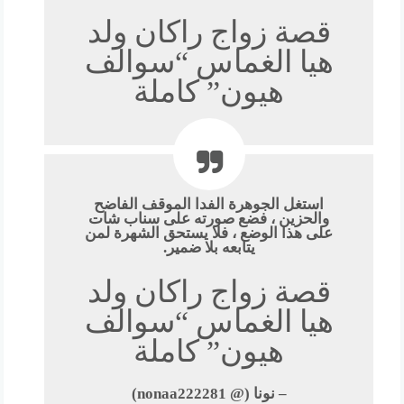
قصة زواج راكان ولد
هيا الغماس “سوالف
هيون” كاملة
استغل الجوهرة الفدا الموقف الفاضح
والحزين ، فضع صورته على سناب شات
على هذا الوضع ، فلا يستحق الشهرة لمن
يتابعه بلا ضمير.
قصة زواج راكان ولد
هيا الغماس “سوالف
هيون” كاملة
– نونا (@ nonaa222281)