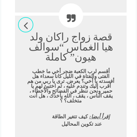
قصة زواج راكان ولد
هيا الغماس “سوالف
هيون” كاملة
أقسم لرب الكعبة ضجر أخي ما خطب
الفتى والفتاة في الليل كانا سعداء هل
أفسدته يا أخي؟ يعرض. ترى يا ربي من هم
أقرب إليك وتندم عليه ، ثم اختبئ لهم يا
حمير ونحن ننظر في الفضائح والأخطاء ،
يقف الناس ، يقف ، الله يأخذك ، هل أنت
متخلف؟ ؟
إقرأ أيضا:
كيف تتغير الطاقة
عند تكوين المحاليل