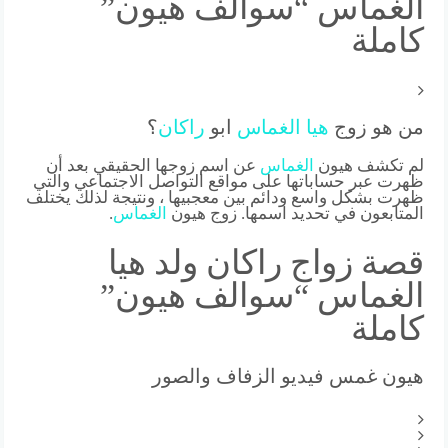
الغماس “سوالف هيون”
كاملة
من هو زوج
هيا
الغماس
ابو
راكان
؟
لم تكشف هيون
الغماس
عن اسم زوجها الحقيقي بعد أن
ظهرت عبر حساباتها على مواقع التواصل الاجتماعي والتي
ظهرت بشكل واسع ودائم بين معجبيها ، ونتيجة لذلك يختلف
المتابعون في تحديد اسمها. زوج هيون
الغماس
.
قصة زواج راكان ولد هيا
الغماس “سوالف هيون”
كاملة
هيون غمس فيديو الزفاف والصور