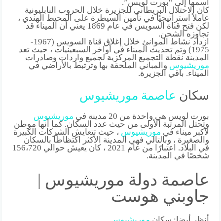
اسمها إلى “بورت لويس”.
كان الاحتلال البريطاني للجزيرة خلال الحروب النابليونية
عاملاً استراتيجيًا في تأمين السيطرة على المحيط الهندي ،
لكن فتح قناة السويس في عام 1869 يعني أن الميناء قد
تجاوزه الشحن.
ازداد نشاط الموانئ خلال إغلاق قناة السويس (1967-
1975) وتم تحديث الميناء في أواخر السبعينيات ، حيث تعد
المدينة نقطة التجميع المركزية لجميع واردات وصادرات
موريشيوس
والمباني الملحقة بها وترتبط بالأراضي في
الميناء. باقي الجزيرة.
سكان
عاصمة
موريشيوس
بورت لويس هي واحدة من 20 مدينة في
موريشيوس
وتحتل المرتبة الأولى من حيث عدد السكان. كما أنها موطن
لأكبر ميناء في
موريشيوس
، حيث تتعايش الشركات الكبيرة
والصغيرة ، وبالتالي فهي المدينة الأكثر اكتظاظًا بالسكان
في البلاد. اعتبارًا من عام 2021 ، كان يعيش حوالي 156،720
شخصًا في المدينة.
عاصمة دولة موريشيوس |
جاوبني هوست
أنظر أيضا: سكان
موريشيوس