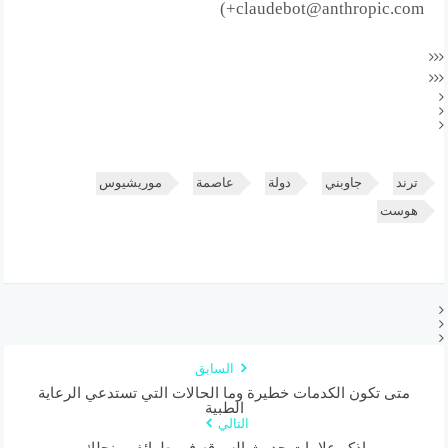
+claudebot@anthropic.com)
ترند
جاوبني
دولة
عاصمة
موريشيوس
هوست
السابق
متى تكون الكدمات خطيرة وما الحالات التي تستدعي الرعاية
الطبية
التالي
اذكر علامات حدوث السرقه في طوائف منحلك