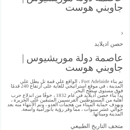
جاوبني هوست
حصن اديلايد
عاصمة دولة موريشيوس |
جاوبني هوست
تم بناء Fort Adelaide ، الواقع على قمة تل يطل على
المدينة ، في موقع استراتيجي للغاية على ارتفاع 240 قدمًا
فوق مستوى سطح البحر.
بدأ بناء حصن أديلايد في عام 1832 ، خوفًا من اندلاع حرب
أهلية من المستوطنين الفرنسيين المتبقين على الجزيرة ،
وبهدف حماية الميناء من هجمات العدو ، وتم الانتهاء منه بعد
حوالي عشر سنوات ، مما وفر رؤية بانورامية واسعة.
المدينة ومينائها.
متحف التاريخ الطبيعي