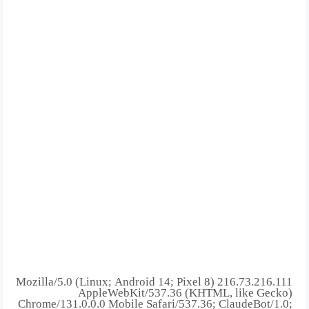
216.73.216.111 Mozilla/5.0 (Linux; Android 14; Pixel 8)
AppleWebKit/537.36 (KHTML, like Gecko)
Chrome/131.0.0.0 Mobile Safari/537.36; ClaudeBot/1.0;