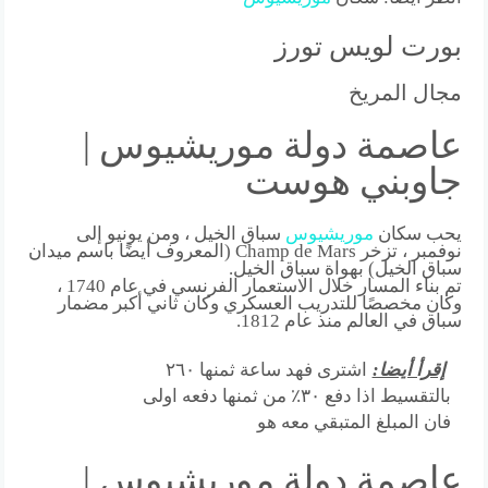
بورت لويس تورز
مجال المريخ
عاصمة دولة موريشيوس |
جاوبني هوست
يحب سكان
موريشيوس
سباق الخيل ، ومن يونيو إلى
نوفمبر ، تزخر Champ de Mars (المعروف أيضًا باسم ميدان
سباق الخيل) بهواة سباق الخيل.
تم بناء المسار خلال الاستعمار الفرنسي في عام 1740 ،
وكان مخصصًا للتدريب العسكري وكان ثاني أكبر مضمار
سباق في العالم منذ عام 1812.
إقرأ أيضا:
اشترى فهد ساعة ثمنها ٢٦٠
بالتقسيط اذا دفع ٣٠٪؜ من ثمنها دفعه اولى
فان المبلغ المتبقي معه هو
عاصمة دولة موريشيوس |