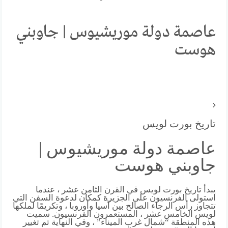
عاصمة دولة موريشيوس | جاوبني
هوست
تاريخ بورت لويس
عاصمة دولة موريشيوس |
جاوبني هوست
يبدأ تاريخ بورت لويس في القرن الثامن عشر ، عندما
استولى الفرنسيون على الجزيرة كمكان لدعوة السفن التي
تتجاوز رأس الرجاء الصالح بين آسيا وأوروبا ، وتكريمًا لملكها
لويس الخامس عشر ، المستعمرون الفرنسيون. سميت
هذه المنطقة “شمال غرب الميناء” ، وفي النهاية تم تغيير