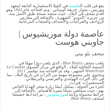
يقع في قلب ال
عاصمة
في الفيلا الاستعمارية التابعة لمعهد
موريس ، بجوار حديقة كومباني ، وتم افتتاحه عام 1842 وهو
أقدم متحف في البلاد ، حيث ستجد نسخة طبق الأصل منه.
من جزيرة “الدودو” الشهيرة ، بالإضافة إلى معارض
الزواحف والفراشات والأصداف والشعاب المرجانية.
عاصمة دولة موريشيوس |
جاوبني هوست
متحف بلو بيني
يلعب متحف Blue Penny ، الذي يلعب دورًا مهمًا في
المنصة الثقافية للبلاد ، الواقع في مركز التسوق Le Caudan
Waterfront الشهير ، وقد تم افتتاحه منذ نوفمبر 2011
ويحتوي على مجموعة مهمة من التراث في تاريخ البلاد ، بما
في ذلك التراث الهولندي والفرنسي والبريطاني .
المستعمرات. فترات.
كجزء من الجولة ، يمكنك أيضًا زيارة متجر الهدايا الخاص
بهم ، حيث ستتلقى نسخًا مثيرة للاهتمام ، بالإضافة إلى
خرائط محمولة وثابتة ل
موريشيوس
، تم إعدادها خصيصًا
لمتحف Blue Penny.