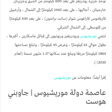
توجد جزيرة رودريغز على بعد 600 كيلومتر من الشرق وجزيرتان
خارجيتان ، أجاليها ، على بعد 1065 كيلومترًا إلى الشمال ، وأرخبيل
كارغادوس كاراغوس شولز (سانت براندون) ، على بعد 430 كيلومترًا
من المتوسطى. إلى الشمال الشرقي.
تنتمي
موريشيوس
ورودريغيز وريونيون إلى قبائل ماسكارين ، أكبرها ،
بطول حوالي 61 كيلومترًا ، وعرض 45 كيلومترًا ، وتبلغ مساحتها
1864 كيلومترًا مربعًا ويبلغ عدد سكانها 1.37 مليون نسمة (لعام
2020) ).
إقرأ أيضاً: معلومات عن
موريشيوس
عاصمة دولة موريشيوس | جاوبني
هوست