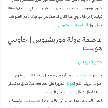
شرق ريونيون ، وهي جزء من جزر ماسكارين ، وتبلغ مساحتها 1864
كيلومترًا مربعًا ، وفي هذا المقال نتحدث عن سيخبرك بأهم المعلومات
حول دول ال
عاصمة
موريشيوس
عاصمة دولة موريشيوس | جاوبني
هوست
موريشيوس
جمهورية
موريشيوس
هي أرخبيل صغير في المحيط الهندي شرق
جنوب أفريقيا. تقع ال
دولة
الجزيرة على بعد 560 ميلاً شرق مدغشقر
و 110 أميال شمال شرق ريونيون الفرنسية.
تتكون البلاد من عدة جزر ، إلى جانب جزيرة
موريشيوس
الرئيسية ،