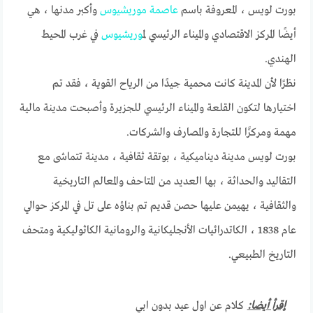
بورت لويس ، المعروفة باسم
عاصمة
موريشيوس
وأكبر مدنها ، هي
أيضًا المركز الاقتصادي والميناء الرئيسي ل
موريشيوس
في غرب المحيط
الهندي.
نظرًا لأن المدينة كانت محمية جيدًا من الرياح القوية ، فقد تم
اختيارها لتكون القلعة والميناء الرئيسي للجزيرة وأصبحت مدينة مالية
مهمة ومركزًا للتجارة والمصارف والشركات.
بورت لويس مدينة ديناميكية ، بوتقة ثقافية ، مدينة تتماشى مع
التقاليد والحداثة ، بها العديد من المتاحف والمعالم التاريخية
والثقافية ، يهيمن عليها حصن قديم تم بناؤه على تل في المركز حوالي
عام 1838 ، الكاتدرائيات الأنجليكانية والرومانية الكاثوليكية ومتحف
التاريخ الطبيعي.
إقرأ أيضا:
كلام عن اول عيد بدون ابي