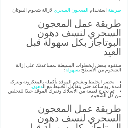
طريقة
استخدام
المعجون
السحري
لازالة شحوم البيوتان
طريقة عمل المعجون
السحري لنسف دهون
البوتاجاز بكل سهولة قبل
العيد
سنقوم ببعض الخطوات البسيطة لمساعدتك على إزالة
الشحوم من الأسطح ب
سهولة
:
نحضر الخليط ونشحم الموقد بأكمله بالمعكرونة ونتركه
لمدة ربع ساعة حتى يتفاعل الخليط مع ال
دهون
.
ثم نخرج قطعة من الأسلاك ونفرك الموقد جيدًا للتخلص
من كل الشحوم.
طريقة عمل المعجون
السحري لنسف دهون
البوتاجاز بكل سهولة قبل