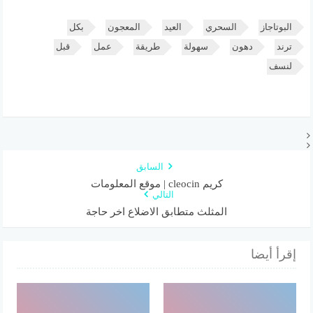
البوتاجاز
السحري
العيد
المعجون
بكل
ترند
دهون
سهولة
طريقة
عمل
قبل
لنسف
السابق
كريم cleocin | موقع المعلومات
التالي
المثلث متطابق الاضلاع اخر حاجة
إقرأ أيضا