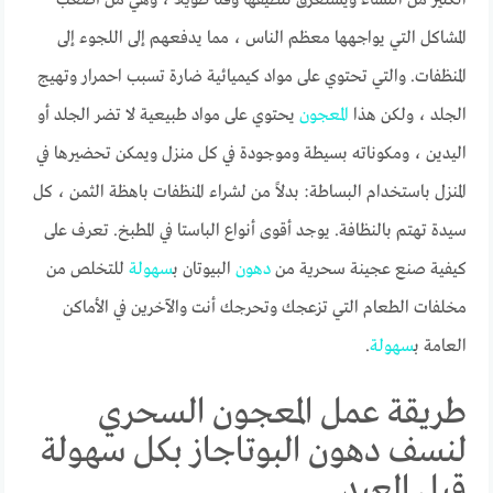
المشاكل التي يواجهها معظم الناس ، مما يدفعهم إلى اللجوء إلى
المنظفات. والتي تحتوي على مواد كيميائية ضارة تسبب احمرار وتهيج
الجلد ، ولكن هذا
المعجون
يحتوي على مواد طبيعية لا تضر الجلد أو
اليدين ، ومكوناته بسيطة وموجودة في كل منزل ويمكن تحضيرها في
المنزل باستخدام البساطة: بدلاً من لشراء المنظفات باهظة الثمن ، كل
سيدة تهتم بالنظافة. يوجد أقوى أنواع الباستا في المطبخ. تعرف على
كيفية صنع عجينة سحرية من
دهون
البيوتان ب
سهولة
للتخلص من
مخلفات الطعام التي تزعجك وتحرجك أنت والآخرين في الأماكن
العامة ب
سهولة
.
طريقة عمل المعجون السحري
لنسف دهون البوتاجاز بكل سهولة
قبل العيد