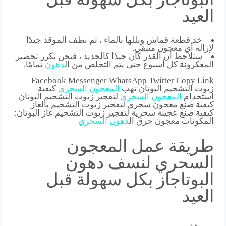
العيد
خذ قطعة قماش وبللها بالماء ، ثم نظف الموقد جيدًا
لإزالة أي معجون متبقي.
ستلاحظ أن القدر كان جيدًا كالجديد ، فنحن نكرر تحضير
المعكرونة كل أسبوع حتى يتم التخلص من ال
دهون
تمامًا.
Facebook Messenger WhatsApp Twitter Copy Link
زيوت التشحيم البوتان تهب
المعجون
السحري
كيفية
استخدام
المعجون
السحري
لتفجير زيوت التشحيم البوتان
كيفية صنع معجون سحري لتفجير زيوت التشحيم بالغاز
كيفية صنع عجينة سحرية لتفجير زيوت التشحيم غاز البوتان:
المكونات معجون حرق ال
دهون
السحري
طريقة عمل المعجون
السحري لنسف دهون
البوتاجاز بكل سهولة قبل
العيد