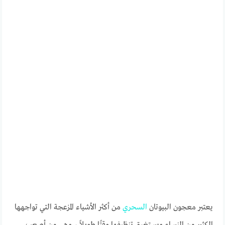
يعتبر معجون البيوتان
السحري
من أكثر الأشياء المزعجة التي تواجهها
الكثير من النساء ويستغرق تنظيفها وقتًا طويلاً ، وهي من أصعب