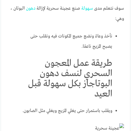
سوف نتعلم مدى
سهولة
صنع عجينة سحرية لإزالة
دهون
البوتان ،
وهي:
نأخذ وعاءً ونضع جميع المكونات فيه ونقلب حتى
يصبح المزيج ناعمًا.
طريقة عمل المعجون
السحري لنسف دهون
البوتاجاز بكل سهولة قبل
العيد
ويقلب باستمرار حتى يغلي المزيج ويغلي مثل الصابون.