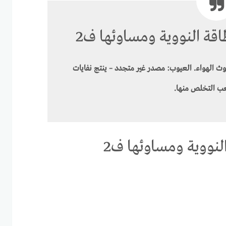
قة النووية ومساوئها ف2
وث الهواء. العيوب: مصدر غير متجدد – ينتج نفايات
 التخلص منها.
لنووية ومساوئها ف2