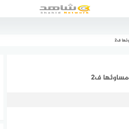
ئها ف2
مساوئها ف2