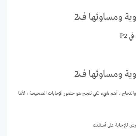
ية ومساوئها ف2
في P2
ية ومساوئها ف2
النجاح ، أهم شيء لكي تنجح هو حضور الإجابات الصحيحة ، لأننا
يرش للإجابة على أسئلتك