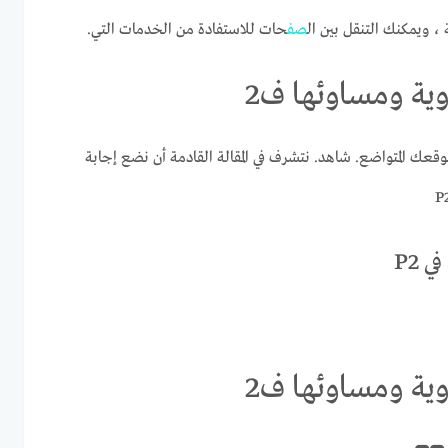
 ، ويمكنك التنقل بين ال
صف
حات للاستفادة من الخدمات التي.
ية ومساوئها ف2
قعك المتواضع. شاهد. نتشرف في المقالة القادمة أن نضع إجابة
في P2
ية ومساوئها ف2