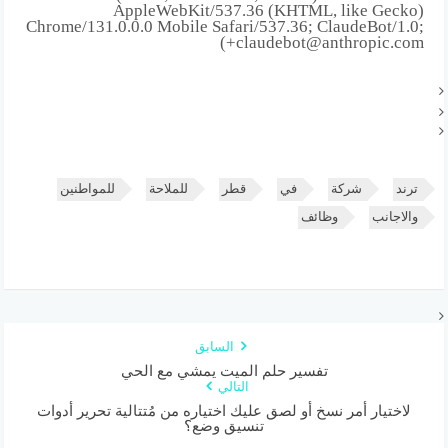
AppleWebKit/537.36 (KHTML, like Gecko)
Chrome/131.0.0.0 Mobile Safari/537.36; ClaudeBot/1.0;
+claudebot@anthropic.com)
ترند
شركة
في
قطر
للملاحة
للمواطنين
والاجانب
وظائف
السابق
تفسير حلم الميت يمشي مع الحي
التالي
لاختيار أمر نسخ أو لصق عليك اختياره من مُتتالية تحرير أدوات
تنسيق وضع؟