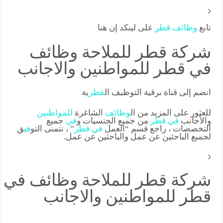
تابع
وظائف
قطر
على لينكد إن هنا
شركة قطر للملاحة وظائف
في قطر للمواطنين والاجانب
انضم إلى قناة برقية التوظيف ال
قطر
ية
للعثور على المزيد من ال
وظائف
الشاغرة
للمواطنين
والأجانب
في
قطر
من جميع الجنسيات و
في
جميع
التخصصات ، راجع قسم “العمل
في
قطر
” ، نتمنى التو
في
ق
لجميع الباحثين عن عمل والباحثين عن عمل.
شركة قطر للملاحة وظائف في
قطر للمواطنين والاجانب