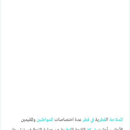
للملاحة
ال
قطر
ية
في
قطر
عدة اختصاصات
للمواطنين
والمقيمين
الأجانب. أعلنت
شركة
الملاحة ال
قطر
ية عن عملية التوظيف. ننشر على