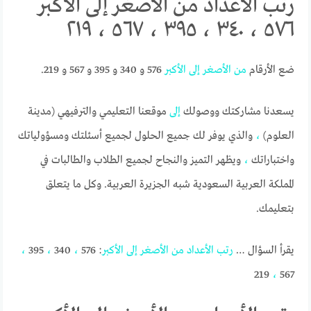
رتب الأعداد من الأصغر إلى الأكبر
٥٧٦ ، ٣٤٠ ، ٣٩٥ ، ٥٦٧ ، ٢١٩
ضع الأرقام
من
الأصغر
إلى
الأكبر
576 و 340 و 395 و 567 و 219.
يسعدنا مشاركتك ووصولك
إلى
موقعنا التعليمي والترفيهي (مدينة
العلوم)
،
والذي يوفر لك جميع الحلول لجميع أسئلتك ومسؤولياتك
واختباراتك
،
ويظهر التميز والنجاح لجميع الطلاب والطالبات في
المملكة العربية السعودية شبه الجزيرة العربية. وكل ما يتعلق
بتعليمك.
يقرأ السؤال …
رتب
الأعداد
من
الأصغر
إلى
الأكبر
: 576
،
340
،
395
،
219
،
567