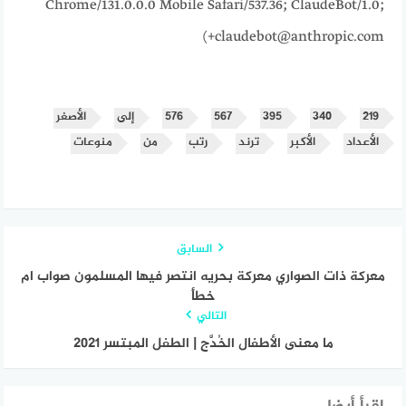
Chrome/131.0.0.0 Mobile Safari/537.36; ClaudeBot/1.0;
+claudebot@anthropic.com)
٢١٩
٣٤٠
٣٩٥
٥٦٧
٥٧٦
إلى
الأصغر
الأعداد
الأكبر
ترند
رتب
من
منوعات
السابق
معركة ذات الصواري معركة بحريه انتصر فيها المسلمون صواب ام
خطأ
التالي
ما معنى الأطفال الخُدَّج | الطفل المبتسر 2021