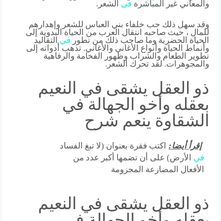
والمعاني غير المباشرة
في
الشعر.
وقد سهل ذلك حب خلفاء بني العباس للشعر وإهدارهم
للمال ، حيث صاحبه انتقال العرب من الحياة البدوية إلى
الحياة الحضرية وما صاحب ذلك من تطور
في
التقاليد
وأنماط الحياة وأنواع الأغاني والأغاني. تذهب أدواته إلى
تطوير الطعام والشراب وظهور الفخامة والرفاهية
والمجوهرات. لقد تحرك الشعر.
ذو العقل يشقى في النعيم
بعقله وأخو الجهالة في
الشقاوة ينعم شرح
إقرأ أيضا:
اكتب فقرة بعنوان (لا تبغ الفساد
في
الأرض) على أن تضمها أكبر عدد من
الأفعال المضارعة المجزومة
ذو العقل يشقى في النعيم
بعقله وأخو الجهالة في