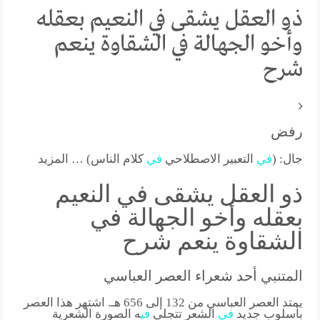
ذو العقل يشقى في النعيم بعقله
وأخو الجهالة في الشقاوة ينعم
شرح
رفض
جال: (
في
التعبير الاصطلاحي
في
كلام الناس) … المزيد
ذو العقل يشقى في النعيم
بعقله وأخو الجهالة في
الشقاوة ينعم شرح
المتنبي أحد شعراء العصر العباسي
يمتد العصر العباسي من 132 إلى 656 هـ. اشتهر هذا العصر
بأسلوب جديد
في
الشعر تتجلى
في
ه الصورة الشعرية