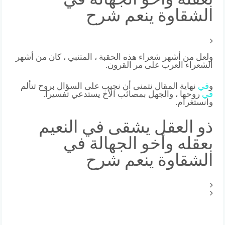
الشقاوة ينعم شرح
ولعل من أشهر شعراء هذه الحقبة ، المتنبي ، كان من أشهر
الشعراء العرب على مر القرون.
و
في
نهاية المقال نتمنى أن نجيب على السؤال بروح تتألم
في
روحها ، والجهل بمصائب الأخ يستدعي تفسيرا.
وانستغرام.
ذو العقل يشقى في النعيم
بعقله وأخو الجهالة في
الشقاوة ينعم شرح