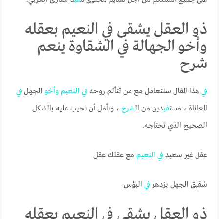
ذو العقل يشقى في النعيم بعقله
وأخو الجهالة في الشقاوة ينعم
شرح
في
هذا المقال سنتعامل مع من تتألم روحه
في
النعيم
وأخو
الجهل
في
المعاناة ، مست
في
دين من ال
شرح
، ونأمل أن نجيب عليه بالشكل
الصحيح الذي تحتاجه.
عقل غير سعيد
في
النعيم
مع عقلك عقل
شقيق الجهل يزدهر
في
البؤس
ذو العقل يشقى في النعيم بعقله