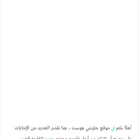
أهلاً بكم
في
موقع جاوبني هوست ، هنا نقدم العديد من الإجابات
على جميع أسئلتكم من أجل تقديم محتوى م
في
د للقارئ العربي.