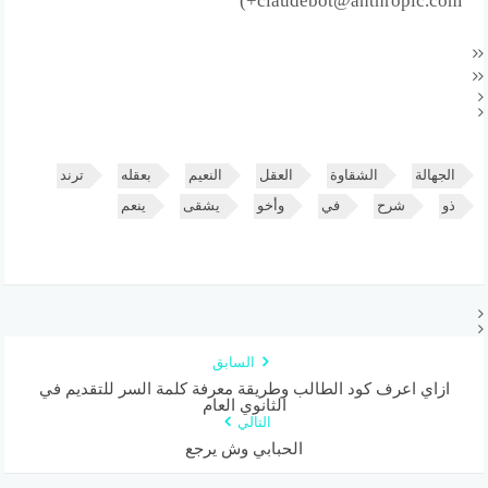
+claudebot@anthropic.com)
الجهالة
الشقاوة
العقل
النعيم
بعقله
ترند
ذو
شرح
في
وأخو
يشقى
ينعم
السابق
ازاي اعرف كود الطالب وطريقة معرفة كلمة السر للتقديم في
الثانوي العام
التالي
الحبابي وش يرجع