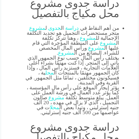
دراسة جدوى مشروع
محل مكياج بالتفصيل
من أهم النقاط في
دراسة
ال
جدوى
ل
مشروع
متجر مستحضرات التجميل هو تحديد التكلفة
الإجمالية لل
مشروع
، وهنا تتركز تكلفة
ال
مشروع
على المنطقة المؤجرة التي قام
عليها ال
مشروع
ورأس المال المخصص
للشراء. البضائع من ال
مشروع
.
يختلف رأس المال حسب نوع الجمهور الذي
يأتي إلى المتجر. إذا كنت مهتمًا بشراء أغلى
العلامات التجارية ، فستزيد رأس المال ، وإذا
كان الجمهور مهتمًا بالمنتجات ال
محل
ية ،
فسيكونون مختلفين ، تمامًا مثل الجمهور. في
القرية وفي المدينة.
يؤثر إيجار الموقع على رأس مال المؤسسة ،
كما يؤثر عدد العمال في ورشة العمل على
العمل. يبلغ متوسط ​​تكلفة
مشروع
صالون
التجميل ، الذي لا يزال في مهده ، 20 ألف
جنيه إسترليني ، وتبدأ بعض ال
محل
ات في
عواصمها من 500 ألف جنيه إسترليني.
دراسة جدوى مشروع
محل مكياج بالتفصيل