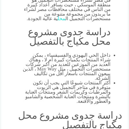
منطقة الموسكي ، حيث يسافر أعداد كبيرة
من الناس في مختلف محافظات مصر لشراء
ما يريدون من مجموعة متنوعة من
مستحضرات التجميل ال
محل
ية عالية الجودة.
دراسة جدوى مشروع
محل مكياج بالتفصيل
داخل الحي اليهودي والفسيفساء ، يمكن
شراء المنتجات بكميات كبيرة أم لا ، وهناك
العديد من الموزعين للعديد من أكبر شركات
مستحضرات التجميل ، مثل May Way ، الذين
يبيعون المنتجات بأسعار أقل من تكاليف
الشركة.
أكثر المنتجات شيوعًا التي يجب أن تكون
متوفرة في متاجر التجميل هي الزيوت
والمرطبات وكريمات الشعر ومنتجات العناية
بالبشرة ومنتجات العناية الشخصية والشامبو
والعطور والأقنعة.
دراسة جدوى مشروع محل
مكياج بالتفصيل