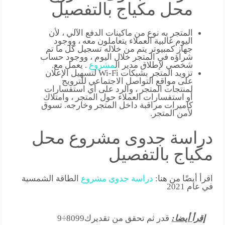
محل مكياج بالتفصيل
المتجر به نوع من ماكينات الدفع الآلي ، لأن
اليوم غالبية العملاء يتعاملون معه ، ووجود
جهاز كمبيوتر يتم من خلاله تسجيل كل ما تم
شراؤه في المتجر خلال اليوم ، ووجود حساب
شخصي لإطلاق مدير ال
مشروع
. يعمل مع.
تزويد المتجر بشبكات Wi-Fi لتسهيل الإعلان
على مواقع التواصل الاجتماعي للترويج
لمنتجات المتجر ، والرد على أي استفسارات
أو استفسارات العملاء حول المتجر ، وامتلاك
كاميرات مراقبة داخل المتجر وخارجه. تسوق
لأمن المتجر.
دراسة جدوى مشروع محل
مكياج بالتفصيل
اقرأ أيضًا من هنا:
دراسة
جدوى
مشروع
الطاقة الشمسية
في عام 2021
إقرأ أيضا:
قدر ثم تحقق من تقديرك8099÷9