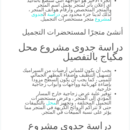
الجزء الأخير هو الواجهة التي ستضع بالتأكيد
أي إعلان بانر لمتجر يحمل اسم المتجر
والمتجر المتخصص وأرقام هواتف المتجر ،
لذلك لدينا جزء محدود من
دراسة
ال
جدوى
ل
مشروع
متجر مستحضرات التجميل.
أنشئ متجرًا لمستحضرات التجميل
دراسة جدوى مشروع محل
مكياج بالتفصيل
يجب أن يكون للمباني أرضيات من السيراميك
لتسهيل التنظيف وإضفاء المظهر الجمالي
للمبنى ، كما يجب أن يكون السطح مزوداً
بإضاءة كهربائية وواجهات وأبواب زجاجية
خارجية.
توفير علبة عرض زجاجية خارج المسار
المؤدي إلى المتجر ، وعرض مستحضرات
التجميل المختلفة ، وتجهيز ال
محل
بالتكييفات
حتى لا تتراكم الروائح الكريهة في المتجر مما
يؤثر على نسبة المبيعات في المتجر.
دراسة جدوى مشروع