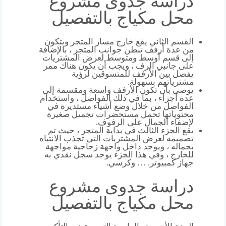
دراسة جدوى مشروع
محل مكياج بالتفصيل
القسم الثاني يقع خارج مسار المتجر ويتكون
من عدة أرفف تبطن جوانب المتجر ، بالإضافة
إلى قسم أوسط ومتوسط ​​لعرض المشتريات
على جانبي الرف ، ويجب أن يكون هناك ممر
يفصل بين الأرفف للمتسوقين لرؤية
مشترياتهم بسهولة.
يوصى بأن تكون الأرفف واسعة ومقسمة إلى
عدة أجزاء ، بما في ذلك الفواصل ، واستخدام
الفواصل من خلال وضع أشياء مستديرة في
محتوياتها تحمل مستحضرات تجميل صغيرة
لإضفاء الجمال على الرفوف.
يقع الجزء الثالث في بداية المتجر ، حيث تم
تصميمه لعرض المشتريات التي تجذب الانتباه
بجماله ، ويوجد داخل واجهة زجاجية مواجهة
للخارج ، وفي هذا الجزء يوجد سجل نقدي به
جهاز كمبيوتر. … وكرسي.
دراسة جدوى مشروع
محل مكياج بالتفصيل