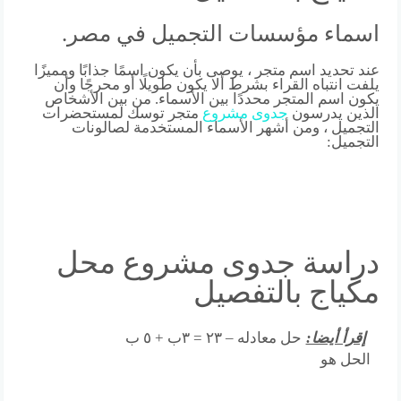
اسماء مؤسسات التجميل في مصر.
عند تحديد اسم متجر ، يوصى بأن يكون اسمًا جذابًا ومميزًا
يلفت انتباه القراء بشرط ألا يكون طويلًا أو محرجًا وأن
يكون اسم المتجر محددًا بين الأسماء. من بين الأشخاص
الذين يدرسون
جدوى
مشروع
متجر توسك لمستحضرات
التجميل ، ومن أشهر الأسماء المستخدمة لصالونات
التجميل:
دراسة جدوى مشروع محل
مكياج بالتفصيل
إقرأ أيضا:
حل معادله – ٢٣ = ٣ب + ٥ ب
الحل هو