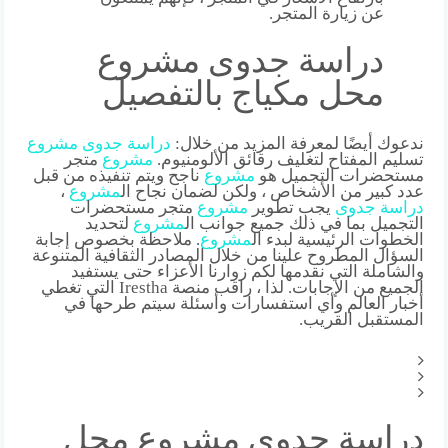
عن زيارة المتجر.
دراسة جدوى مشروع
محل مكياج بالتفصيل
ندعوك أيضًا لمعرفة المزيد من خلال:
دراسة
جدوى
مشروع
تسليم المفتاح لتغليف رقائق الألومنيوم.
مشروع
متجر
مستحضرات التجميل هو
مشروع
ناجح ويتم تنفيذه من قبل
عدد كبير من الأشخاص ، ولكن لضمان نجاح ال
مشروع
،
دراسة
جدوى
يجب تطوير
مشروع
متجر مستحضرات
التجميل بما في ذلك جميع جوانب ال
مشروع
لتحديد
الخطوات الرئيسية لبدء ال
مشروع
. ملاحظة بخصوص إجابة
السؤال المطروح علينا من خلال المصادر الثقافية المتنوعة
والشاملة التي نقدمها لكم زوارنا الأعزاء حتى يستفيد
الجميع من الإجابات. لذا ، راقب منصة Irestha التي تغطي
أخبار العالم وأي استفسارات وأسئلة سيتم طرحها في
المستقبل القريب.
دراسة جدوى مشروع محل