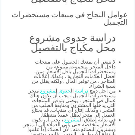
عوامل النجاح في مبيعات مستحضرات
التجميل
دراسة جدوى مشروع
محل مكياج بالتفصيل
لا ينبغي أن يمنعك الحصول على منتجات
داخل المتجر لمجموعة متنوعة من
مستحضرات التجميل بأقل الأسعار ومن
أفضل العلامات التجارية ، وكذلك إعلانات
المتاجر ، من توفير المال ، ولكنه يقلل من
نسبة الشراء.
من أجل دمج
دراسة
ال
جدوى
ل
مشروع
متجر
مستحضرات التجميل ، يجب أن يكون هناك
عمال في المتجر ، يوصى بتوفير المنتجات
التي يدخلها المشترون ومتابعة الطلب من
المتجر ، وكذلك إنتاج أي منتجات. قد يحتاج
العميل إلى متجر ليظل عميلاً منتظمًا.
في بداية إطلاق ال
مشروع
، يجب أن تكون
الأسعار منخفضة حتى يأتي العملاء إلى المتجر
ويشترون البضائع منه ، لأن العملاء إذا علموا
بارتفاع الأسعار في المتجر ، فإنهم يمتنعون