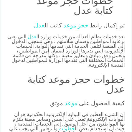
خطوات حجز موعد
كتابة عدل
تم إكمال رابط
حجز
موعد
كاتب ال
عدل
تعد خدمات نظام العدالة من خدمات وزارة ال
عدل
التي تعنى
برعاية المواطنين وضمان سلامتهم ، وهي تسجيل الدخول
إلى المنصة لتلقي الخدمة التي تقدمها البوابة. الخدمات
الإلكترونية التي تديرها الوزارة لضمان أمن المواطنين ،
وتعمل وفق مبادئ ومعايير معينة ، وكلها مدرجة في قائمة
الخدمات المختلفة التي تقدمها الوزارة للمواطنين لدخول
المنصة الإلكترونية.
خطوات حجز موعد كتابة
عدل
كيفية الحصول على
موعد
موثق
إن الشيء العظيم في البوابة الإلكترونية الحكومية هو أن
البوابات الإلكترونية تعمل على أسس ومعايير معينة يلتزم
بها المواطنون من أجل الوصول إلى الخدمات المقدمة ،
حيث أن استخدام بعض ال
خطوات
والمعايير التي يجب على