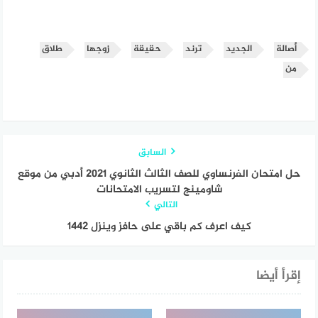
أصالة
الجديد
ترند
حقيقة
زوجها
طلاق
من
السابق
حل امتحان الفرنساوي للصف الثالث الثانوي 2021 أدبي من موقع
شاومينج لتسريب الامتحانات
التالي
كيف اعرف كم باقي على حافز وينزل 1442
إقرأ أيضا