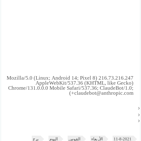
216.73.216.247 Mozilla/5.0 (Linux; Android 14; Pixel 8)
AppleWebKit/537.36 (KHTML, like Gecko)
Chrome/131.0.0.0 Mobile Safari/537.36; ClaudeBot/1.0;
+claudebot@anthropic.com)
11-8-2021
الأربعاء
القوس
اليوم
برج