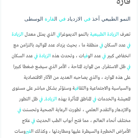
قارة
النمو الطبيعي آخذ
في
الازدياد
في
ال
قارة
الوسطى
تعرف
الزيادة
الطبيعية
بالنمو الديموغرا
في
الذي يمثل معدل
الزيادة
في
عدد السكان
في
منطقة ما ، بحيث يزداد عدد المواليد بالتزامن مع
انخفاض كبير
في
عدد الو
في
ات ، وتحدث هذه
الزيادة
في
عدد السكان
في
ظل الاستقرار. من الموارد المتاحة ، الأمر الذي سيضع ضغطا كبيرا
على هذه الموارد ، والذي يصاحبه العديد من الآثار الاقتصادية
والسياسية والاجتماعية والثقا
في
ة وستؤثر بشكل مباشر على مستوى
المعيشة والخدمات
في
المناطق المتأثرة بهذه
الزيادة
.
في
ظل التطور
والازدهار والتقدم العلمي ، تطورت الرعاية الصحية وتحسنت
في
مختلف أنحاء العالم ، مما فتح أبواب الطب الحديث
في
علاج
الأمراض الخطيرة والسيطرة عليها ومطاردتها ، وكذلك ال
في
روسات