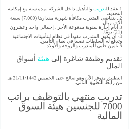
1 عقد لل
تدريب
والتأهيل داخل الشركة لمدة سنة مع إمكانية
التجديد.
2 ـ يتقاضى المتدرب مكافأة شهرية مقدارها (7،000) سبعة
آلاف ريال.
3 أيام إجازة سنوية مدفوعة الأجر ، إجمالي واحد وعشرون
(21) يومًا.
4- أن يكون المتدرب مقيداً في نظام التأمينات الاجتماعية
وتدفع له السلطات نصيباً في نظام التأمين.
5 تأمين طبي للمتدرب والزوجة والأولاد.
تقديم وظيفة شاغرة إلى
هيئة
أسواق
المال
التطبيق متوفر الآن وهو صالح حتى الخميس 21/11/1442 هـ
من رابط التطبيق التالي:
تدريب منتهي بالتوظيف براتب
7000 للجنسين هيئة السوق
المالية