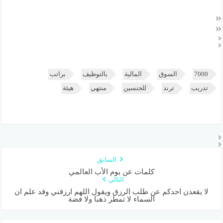
7000
السوق
المالية
بالتوظيف
براتب
تدريب
ترند
للجنسين
منتهي
هيئة
السابق
كلمات عن يوم الأب العالمي
التالي
لا يقعدن احدكم عن طلب الرزق ويقول اللهم ارزقني وقد علم ان
السماء لا تمطر ذهبا ولا فضة