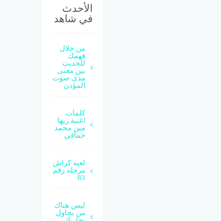
الأحدث
في شاهد
من خلال
فهمك
للحديث
بين معنى
مدى صوت
المؤذن
كلمات
اغنية زيها
مين محمد
حماقي
لعبه كراش
مرحله رقم
83
ليس هناك
من يحاول
يجاريك