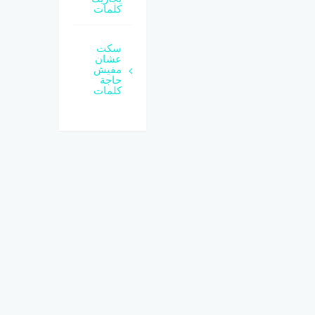
كلمات
سكت
عشان
مفيش
حاجة
كلمات