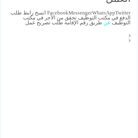
FacebookMessengerWhatsAppTwitter انسخ رابط طلب
الدفع في مكتب التوظيف تحقق من الأجر في مكتب
التوظيف
عن
طريق رقم الإقامة طلب تصريح عمل