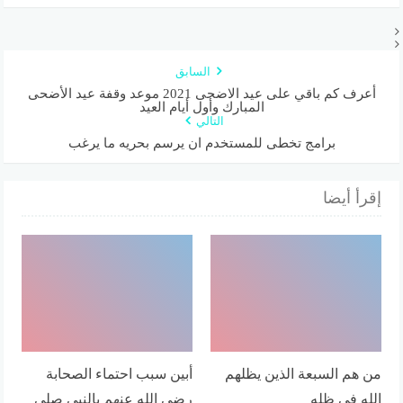
السابق
أعرف كم باقي على عيد الاضحى 2021 موعد وقفة عيد الأضحى
المبارك وأول أيام العيد
التالي
برامج تخطى للمستخدم ان يرسم بحريه ما يرغب
إقرأ أيضا
من هم السبعة الذين يظلهم
أبين سبب احتماء الصحابة
الله في ظله
رضى الله عنهم بالنبي صلى