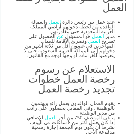
العمل
عقد عمل بين رئيس دائرة
العمل
والعمالة
الوافدة من لحظة دخولهم أراضي المملكة
العربية السعودية حتى مغادرتهم.
مدير
العمل
هو المسؤول
عن
الحصول على
تصريح
العمل
وتصريح الإقامة للعمال
المهاجرين في غضون أقل من ثلاثة أشهر من
دخولهم إلى المملكة العربية السعودية حتى لا
يتعرضوا للغرامات أو وجهاً لوجه مع القانون.
الاستعلام عن رسوم
رخصة العمل خطوات
تجديد رخصة العمل
يقوم العمال الوافدون بعمل رائع ويهتمون
بالوظيفة ، وفي المقابل يحصلون على راتب
من مدير الوظيفة.
يتلقى الموظف 50٪ من أجر
العمل
الإضافي
إذا كان يعمل أكثر من 8 ساعات في اليوم ،
بشرط أن يكون يوم الجمعة إجازة رسمية
مدفوعة الأجر.