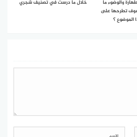
هارة والوضوء ما
خلال ما درست في تصنيف شجري
سوف تطرحها على
 الموضوع ؟