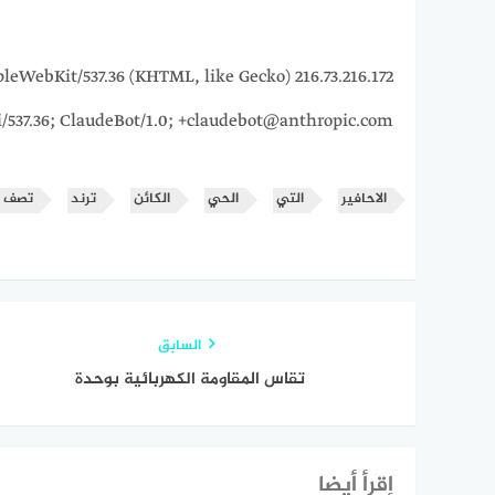
5_7) AppleWebKit/537.36 (KHTML, like Gecko)
i/537.36; ClaudeBot/1.0; +claudebot@anthropic.com)
الاحافير
التي
الحي
الكائن
ترند
تصف
السابق
تقاس المقاومة الكهربائية بوحدة
إقرأ أيضا