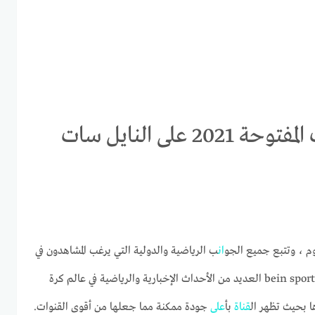
استقبال تردد قناة بي ان سبورت المفتوحة 2021 على النايل سات
وم ، وتتبع جميع الجو
ان
ب الرياضية والدولية التي يرغب المشاهدون في
bein sport العديد من الأحداث الإخبارية والرياضية في عالم كرة
ا بحيث تظهر ال
قناة
بأ
على
جودة ممكنة مما جعلها من أقوى القنوات.