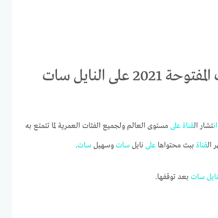
استقبال تردد قناة بي ان سبورت المفتوحة 2021 على النايل سات
ان
تشار ال
قناة
على
مستوى العالم ولجميع الفئات العمرية لما تتمتع به
 ال
قناة
ببث محتواها
على
نايل
سات
وسهيل
سات
.
نايل
سات
بعد توقفها.