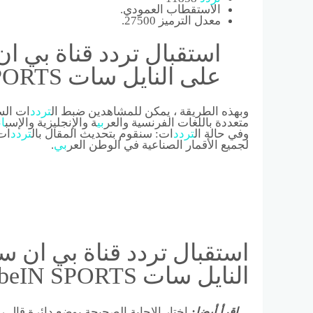
الاستقطاب العمودي.
معدل الترميز 27500.
على النايل سات beIN SPORTS
وبهذه الطريقة ، يمكن للمشاهدين ضبط ال
تردد
ات الس
متعددة باللغات الفرنسية والعر
بي
ة والإنجليزية والإسب
ان
وفي حالة ال
تردد
ات: سنقوم بتحديث المقال بال
تردد
ات
لجميع الأقمار الصناعية في الوطن العر
بي
.
النايل سات beIN SPORTS
إقرأ أيضا:
اختار الإجابة الصحيحة بوضع دائرة قال 