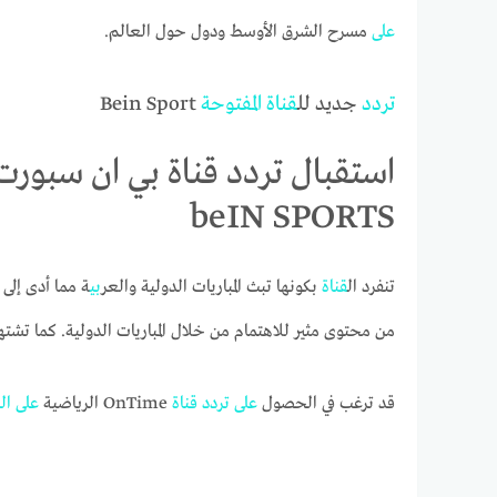
على
مسرح الشرق الأوسط ودول حول العالم.
تردد
جديد لل
قناة
المفتوحة
Bein Sport
beIN SPORTS
تنفرد ال
قناة
بكونها تبث المباريات الدولية والعر
بي
ة مما أدى إلى
من محتوى مثير للاهتمام من خلال المباريات الدولية. كما تشتهر
قد ترغب في الحصول
على
تردد
قناة
OnTime الرياضية
على
ال