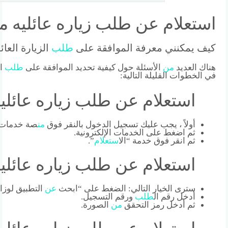
استعلام عن طلب زياره عائليه م
كيف يمكنني معرفة الموافقة على
طلب
الزيارة العائ
هناك العديد
من
الأسئلة حول كيفية تحديد الموافقة على
طلب
ال
في الخطوات القليلة التالية:
استعلام عن طلب زياره عائليه
أولاً ، يجب عليك تسجيل الدخول بالنقر فوق
من
صة خدمات ال
ثم اضغط على الخدمات الإلكترونية.
ثم انقر فوق خدمة “ال
استعلام
”.
استعلام عن طلب زياره عائليه
سترى الخيار التالي: الضغط على “ابحث
عن
التطبيق لوزار
أدخل رقم ال
طلب
ورقم التسجيل.
ثم أدخل رمز التحقق
من
الصورة.