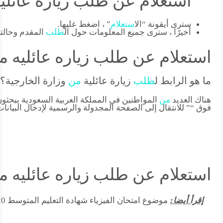
استعلام عن طلب زياره عائليه
سترى أيقونة “ال
استعلام
” ، اضغط عليها.
أخيرًا ، سترى جميع المعلومات حول ال
طلب
المقدم وحالته
استعلام عن طلب زياره عائليه م
ما هو الرابط ل
طلب
زيارة عائلية
من
وزارة الخارجية؟
هناك العديد
من
المواطنين في المملكة العربية السعودية يبحثو
فوق “” للانتقال إلى الصفحة المجدولة والرسمية لإدخال البيانا
استعلام عن طلب زياره عائليه م
إقرأ أيضا:
موضوع امتحان الفيزياء شهادة التعليم المتوسط 2020