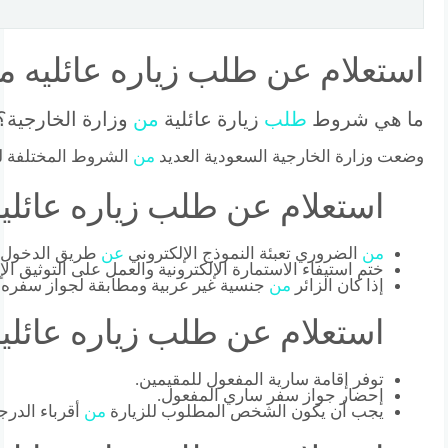
استعلام عن طلب زياره عائليه م
ما هي شروط
طلب
زيارة عائلية
من
وزارة الخارجية؟
وضعت وزارة الخارجية السعودية العديد
من
الشروط المختلفة ل
استعلام عن طلب زياره عائليه
من
الضروري تعبئة النموذج الإلكتروني
عن
طريق الدخول إل
ختم استيفاء الاستمارة الإلكترونية والعمل على التوثيق ال
إذا كان الزائر
من
جنسية غير عربية ومطابقة لجواز سفره ، 
استعلام عن طلب زياره عائليه
توفر إقامة سارية المفعول للمقيمين.
إحضار جواز سفر ساري المفعول.
يجب أن يكون الشخص المطلوب للزيارة
من
أقرباء الدرجة