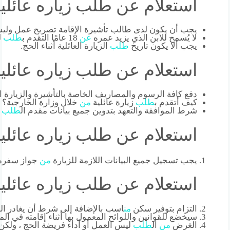
استعلام عن طلب زياره عائليه
يجب أن يكون لدى طالب تأشيرة الإقامة تصريح عمل وليس
لا يُسمح للابن الذي يزيد عمره
عن
18 عامًا التقدم ب
طلب
ل
يجب ألا يكون تاريخ
طلب
الزيارة العائلية أثناء الحج.
استعلام عن طلب زياره عائليه
دفع كافة الرسوم والمصاريف الخاصة بالتأشيرة والزيارة الع
كيف أتقدم ب
طلب
زيارة عائلية
من
خلال وزارة الخارجية؟
شرط الموافقة والتعهد بتدوين جميع بيانات مقدم ال
طلب
ل
استعلام عن طلب زياره عائليه
يجب تسجيل جميع البيانات اللازمة للزيارة
من
جواز سفره
استعلام عن طلب زياره عائليه
التزام بتوفير سكن
من
اسب بالإضافة إلى شرط أن يغادر ال
سيخضع للقوانين واللوائح المعمول بها أثناء إقامته في الم
الغرض
من
ال
طلب
ليس العمل أو أداء فريضة الحج ، ولكن 