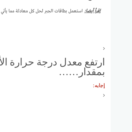
إقرأ أيضا:
استعمل بطاقات الجبر لحل كل معادلة مما يأتي 2س+1=س-7
ارتفع معدل درجة حرارة الأ
بمقدار……
إجابه: