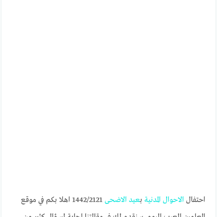
احتفال
الاحوال
المدنية
ب
عيد
الاضحى
1442/2121 اهلا بكم في موقع
المعلمين العرب اليوم. سنقدم لك في مقالتنا إجابة لسؤال كثير من